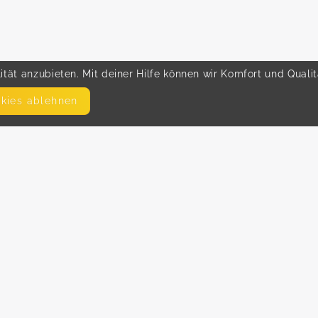
tät anzubieten. Mit deiner Hilfe können wir Komfort und Quali
okies ablehnen
SEITEN
WEITERFÜHRENDE LINKS
FAQ
Hilfe