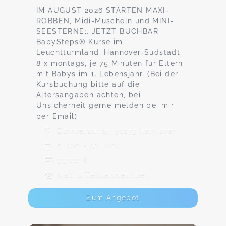
IM AUGUST 2026 STARTEN MAXI-
ROBBEN, Midi-Muscheln und MINI-
SEESTERNE;. JETZT BUCHBAR
BabySteps® Kurse im
Leuchtturmland, Hannover-Südstadt,
8 x montags, je 75 Minuten für Eltern
mit Babys im 1. Lebensjahr. (Bei der
Kursbuchung bitte auf die
Altersangaben achten, bei
Unsicherheit gerne melden bei mir
per Email)
Böhmerstr. 17, 30173 Hannover
5. Okt - 30. Nov
99,00 €
Max. 8 TeilnehmerInnen
Zum Angebot