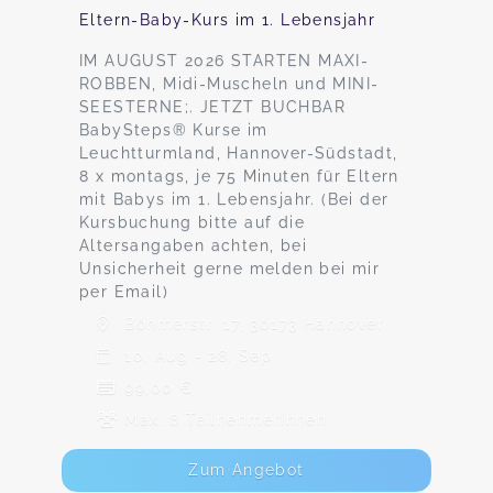
Eltern-Baby-Kurs im 1. Lebensjahr
IM AUGUST 2026 STARTEN MAXI-
ROBBEN, Midi-Muscheln und MINI-
SEESTERNE;. JETZT BUCHBAR
BabySteps® Kurse im
Leuchtturmland, Hannover-Südstadt,
8 x montags, je 75 Minuten für Eltern
mit Babys im 1. Lebensjahr. (Bei der
Kursbuchung bitte auf die
Altersangaben achten, bei
Unsicherheit gerne melden bei mir
per Email)
Böhmerstr. 17, 30173 Hannover
10. Aug - 28. Sep
99,00 €
Max. 8 TeilnehmerInnen
Zum Angebot