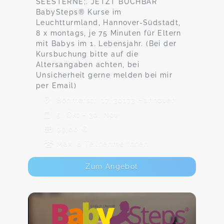
SEESTERNE;. JETZT BUCHBAR
BabySteps® Kurse im
Leuchtturmland, Hannover-Südstadt,
8 x montags, je 75 Minuten für Eltern
mit Babys im 1. Lebensjahr. (Bei der
Kursbuchung bitte auf die
Altersangaben achten, bei
Unsicherheit gerne melden bei mir
per Email)
Böhmerstr. 17, 30173 Hannover
5. Okt - 30. Nov
99,00 €
Max. 8 TeilnehmerInnen
Zum Angebot