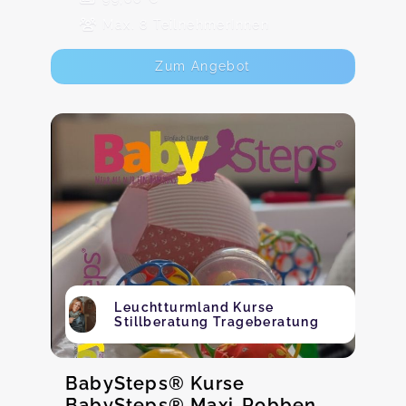
Max. 8 TeilnehmerInnen
Zum Angebot
Leuchtturmland Kurse
Stillberatung Trageberatung
BabySteps® Kurse
BabySteps® Maxi-Robben