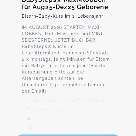
für Aug25-Dez25 Geborene
Eltern-Baby-Kurs im 1. Lebensjahr
IM AUGUST 2026 STARTEN MAXI-
ROBBEN, Midi-Muscheln und MINI-
SEESTERNE;. JETZT BUCHBAR
BabySteps® Kurse im
Leuchtturmland, Hannover-Südstadt,
8 x montags, je 75 Minuten für Eltern
mit Babys im 1. Lebensjahr. (Bei der
Kursbuchung bitte auf die
Altersangaben achten, bei
Unsicherheit gerne melden bei mir
per Email)
Böhmerstr. 17, 30173 Hannover
10. Aug - 28. Sep
99,00 €
Max. 8 TeilnehmerInnen