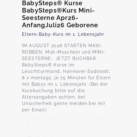
BabySteps® Kurse
BabySteps®Kurs Mini-
Seesterne Apr26-
AnfangJuli26 Geborene
Eltern-Baby-Kurs im 1. Lebensjahr
IM AUGUST 2026 STARTEN MAXI-
ROBBEN, Midi-Muscheln und MINI-
SEESTERNE;. JETZT BUCHBAR
BabySteps® Kurse im
Leuchtturmland, Hannover-Südstadt,
8 x montags, je 75 Minuten für Eltern
mit Babys im 1. Lebensjahr. (Bei der
Kursbuchung bitte auf die
Altersangaben achten, bei
Unsicherheit gerne melden bei mir
per Email)
Böhmerstr. 17, 30173 Hannover
10. Aug - 28. Sep
99,00 €