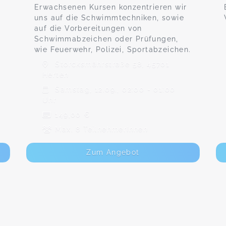
Erwachsenen Kursen konzentrieren wir
uns auf die Schwimmtechniken, sowie
auf die Vorbereitungen von
Schwimmabzeichen oder Prüfungen,
.
wie Feuerwehr, Polizei, Sportabzeichen.
Storcksmährstraße 58, 45701
Herten
Samstag, 12.09., 02:00 - 01:00
Uhr
149,00 €
Max. 8 TeilnehmerInnen
Zum Angebot