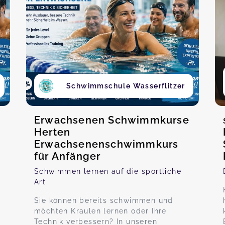
Schwimmschule Wasserflitzer
e
Erwachsenen Schwimmkurse
Herten
Erwachsenenschwimmkurs
für Anfänger
Schwimmen lernen auf die sportliche
Art
Sie können bereits schwimmen und
möchten Kraulen lernen oder Ihre
Technik verbessern? In unseren