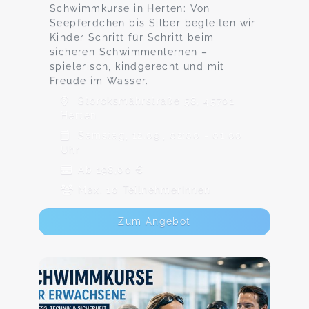
Schwimmkurse in Herten: Von
Seepferdchen bis Silber begleiten wir
Kinder Schritt für Schritt beim
sicheren Schwimmenlernen –
spielerisch, kindgerecht und mit
Freude im Wasser.
Storcksmährstraße 58, 45701
Herten
Samstag, 12.09., 02:00 - 01:00
Uhr
Ab 198,00 €
Max. 10 TeilnehmerInnen
Zum Angebot