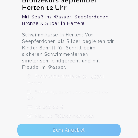
Bronzekurs September
Herten 12 Uhr
Mit Spaß ins Wasser! Seepferdchen,
Bronze & Silber in Herten!
Schwimmkurse in Herten: Von
Seepferdchen bis Silber begleiten wir
Kinder Schritt für Schritt beim
sicheren Schwimmenlernen –
spielerisch, kindgerecht und mit
Freude im Wasser.
Storcksmährstraße 58, 45701
Herten
Samstag, 12.09., 02:00 - 01:00
Uhr
Ab 198,00 €
Max. 10 TeilnehmerInnen
Zum Angebot