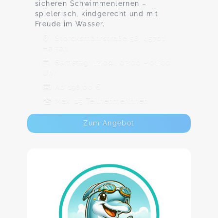
sicheren Schwimmenlernen –
spielerisch, kindgerecht und mit
Freude im Wasser.
Storcksmährstraße 58, 45701
Herten
Samstag, 12.09., 02:00 - 01:00
Uhr
Ab 198,00 €
Max. 15 TeilnehmerInnen
Zum Angebot