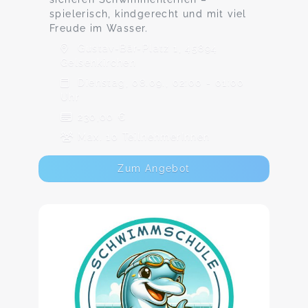
spielerisch, kindgerecht und mit viel
Freude im Wasser.
Gustav-Bär-Platz 1, 45894
Gelsenkirchen
Dienstag, 08.09., 02:00 - 01:00
Uhr
230,00 €
Max. 10 TeilnehmerInnen
Zum Angebot