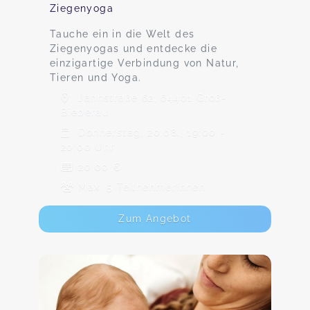
Ziegenyoga
Tauche ein in die Welt des
Ziegenyogas und entdecke die
einzigartige Verbindung von Natur,
Tieren und Yoga.
Jahnstraße 62, 64401 Groß-
Bieberau
Donnerstag, 20.08., 19:00 -
20:00 Uhr
20,00 €
Max. 5 TeilnehmerInnen
Zum Angebot