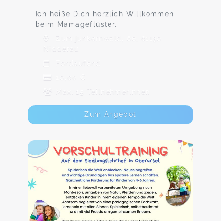
Ich heiße Dich herzlich Willkommen
beim Mamageflüster.
Zum junkernwald, 6e, 61130
Nidderau
Fortlaufend
10,00 €
Max. 15 TeilnehmerInnen
Zum Angebot