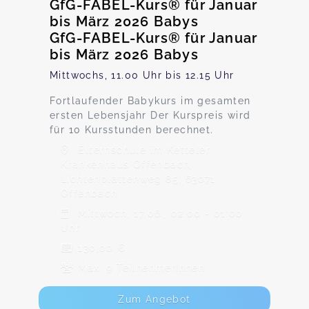
GfG-FABEL-Kurs® für Januar
bis März 2026 Babys
GfG-FABEL-Kurs® für Januar
bis März 2026 Babys
Mittwochs, 11.00 Uhr bis 12.15 Uhr
Fortlaufender Babykurs im gesamten
ersten Lebensjahr Der Kurspreis wird
für 10 Kursstunden berechnet.
Elternschule im Ketteler
Krankenhaus Offenbach,
Lichtenplattenweg 85, 63071
Offenbach
Mittwoch, 17.06., 02:00 - 01:00
Uhr
130,00 €
Max. 9 TeilnehmerInnen
Zum Angebot