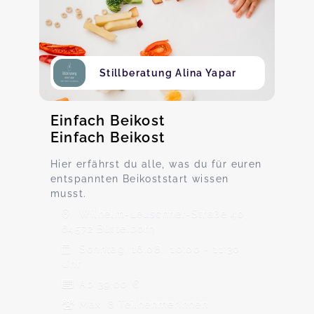
Stillberatung Alina Yapar
Einfach Beikost
Einfach Beikost
Hier erfährst du alle, was du für euren
entspannten Beikoststart wissen
musst.
Wilhelm-Leuschner-Straße 40,
64572 Büttelborn
Sonntag, 16.08., 10:00 - 11:30
Uhr
Ab 39,00 €
Max. 8 TeilnehmerInnen