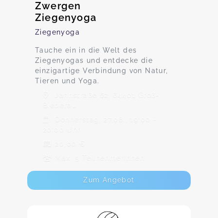
Zwergen
Ziegenyoga
Ziegenyoga
Tauche ein in die Welt des
Ziegenyogas und entdecke die
einzigartige Verbindung von Natur,
Tieren und Yoga.
Jahnstraße 62, 64401 Groß-
Bieberau
Donnerstag, 27.08., 19:00 -
20:00 Uhr
20,00 €
Max. 5 TeilnehmerInnen
Zum Angebot