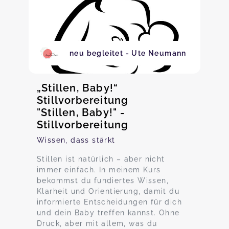
neu begleitet - Ute Neumann
„Stillen, Baby!“
Stillvorbereitung
"Stillen, Baby!" -
Stillvorbereitung
Wissen, dass stärkt
Stillen ist natürlich – aber nicht
immer einfach. In meinem Kurs
bekommst du fundiertes Wissen,
Klarheit und Orientierung, damit du
informierte Entscheidungen für dich
und dein Baby treffen kannst. Ohne
Druck, aber mit allem, was du