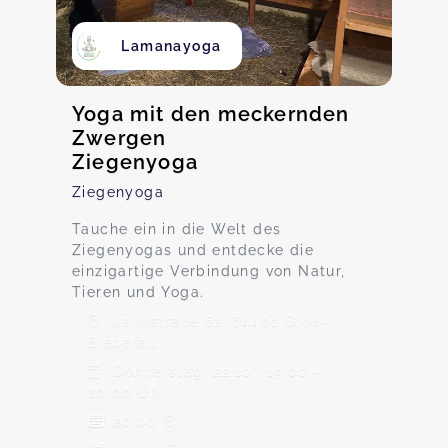
Lamanayoga
Yoga mit den meckernden
Zwergen
Ziegenyoga
Ziegenyoga
Tauche ein in die Welt des
Ziegenyogas und entdecke die
einzigartige Verbindung von Natur,
Tieren und Yoga.
Jahnstraße 62, 64401 Groß-
Bieberau
Donnerstag, 22.10., 19:00 -
20:00 Uhr
20,00 €