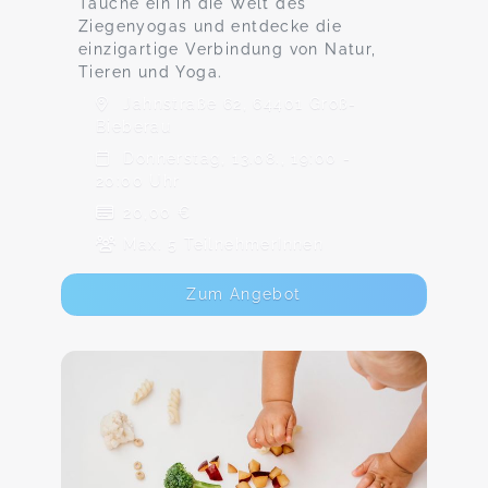
Tauche ein in die Welt des
Ziegenyogas und entdecke die
einzigartige Verbindung von Natur,
Tieren und Yoga.
Jahnstraße 62, 64401 Groß-
Bieberau
Donnerstag, 13.08., 19:00 -
20:00 Uhr
20,00 €
Max. 5 TeilnehmerInnen
Zum Angebot