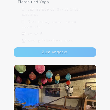
Tieren und Yoga.
Jahnstraße 62, 64401 Groß-
Bieberau
Donnerstag, 08.10., 19:00 -
20:00 Uhr
20,00 €
Max. 5 TeilnehmerInnen
Zum Angebot