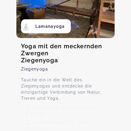
Lamanayoga
Yoga mit den meckernden
Zwergen
Ziegenyoga
Ziegenyoga
Tauche ein in die Welt des
Ziegenyogas und entdecke die
einzigartige Verbindung von Natur,
Tieren und Yoga.
Jahnstraße 62, 64401 Groß-
Bieberau
Donnerstag, 17.09., 19:00 -
20:00 Uhr