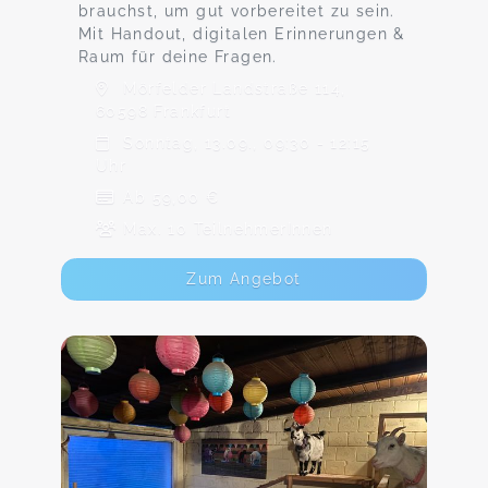
brauchst, um gut vorbereitet zu sein.
Mit Handout, digitalen Erinnerungen &
Raum für deine Fragen.
Mörfelder Landstraße 114,
60598 Frankfurt
Sonntag, 13.09., 09:30 - 12:15
Uhr
Ab 59,00 €
Max. 10 TeilnehmerInnen
Zum Angebot