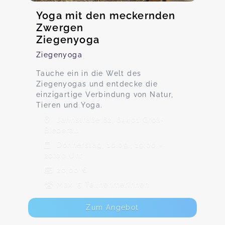
Yoga mit den meckernden
Zwergen
Ziegenyoga
Ziegenyoga
Tauche ein in die Welt des
Ziegenyogas und entdecke die
einzigartige Verbindung von Natur,
Tieren und Yoga.
Jahnstraße 62, 64401 Groß-
Bieberau
Donnerstag, 10.09., 19:00 -
20:00 Uhr
20,00 €
Max. 5 TeilnehmerInnen
Zum Angebot