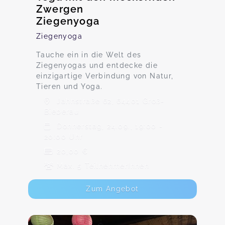
Zwergen
Ziegenyoga
Ziegenyoga
Tauche ein in die Welt des
Ziegenyogas und entdecke die
einzigartige Verbindung von Natur,
Tieren und Yoga.
Jahnstraße 62, 64401 Groß-
Bieberau
Donnerstag, 24.09., 19:00 -
20:00 Uhr
20,00 €
Max. 5 TeilnehmerInnen
Zum Angebot