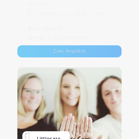
Hannover
Mittwoch, 11.11., 15:30 - 19:30
Uhr
Ab 65,00 €
Max. 8 TeilnehmerInnen
Zum Angebot
Littlecare