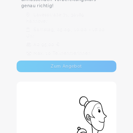
genau richtig!
Lavesstraße 71, 30169
Hannover
Samstag, 05.09., 10:00 - 16:00
Uhr
Ab 95,00 €
Max. 10 TeilnehmerInnen
Zum Angebot