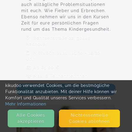
auch alltägliche Problemsituationen
mit euch. Wie Fieber und Erbrechen.
Ebenso nehmen wir uns in den Kursen
Zeit für eure persönlichen Fragen
rund um das Thema Kindergesundheit.
Behnsenstraße 22, 30449
Hannover
Mittwoch, 11.11., 15:30 - 19:30
Uhr
Ab 65,00 €
Max. 8 TeilnehmerInnen
kikudoo verwendet Cookies, um die bestmögliche
Zum Angebot
Funktionalität anzubieten. Mit deiner Hilfe können wir
Komfort und Qualität unseres Services verbessern.
Mehr Informationen
Alle Cookies
Nicht­essentielle
akzeptieren
Cookies ablehnen