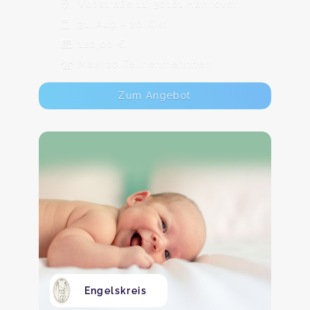
Voßstraße 11, 30161 Hannover
31. Aug - 26. Okt
120,00 €
Max. 10 TeilnehmerInnen
Zum Angebot
Engelskreis