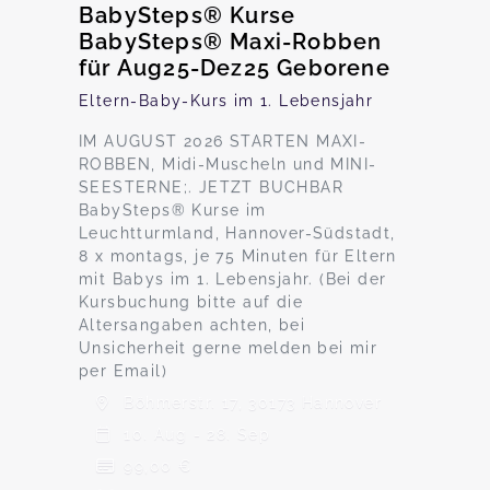
BabySteps® Kurse
BabySteps® Maxi-Robben
für Aug25-Dez25 Geborene
Eltern-Baby-Kurs im 1. Lebensjahr
IM AUGUST 2026 STARTEN MAXI-
ROBBEN, Midi-Muscheln und MINI-
SEESTERNE;. JETZT BUCHBAR
BabySteps® Kurse im
Leuchtturmland, Hannover-Südstadt,
8 x montags, je 75 Minuten für Eltern
mit Babys im 1. Lebensjahr. (Bei der
Kursbuchung bitte auf die
Altersangaben achten, bei
Unsicherheit gerne melden bei mir
per Email)
Böhmerstr. 17, 30173 Hannover
10. Aug - 28. Sep
99,00 €