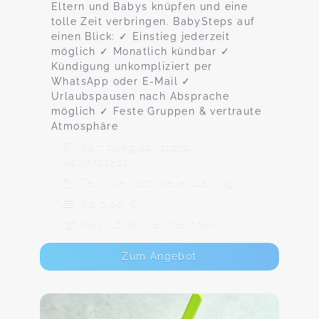
Eltern und Babys knüpfen und eine
tolle Zeit verbringen. BabySteps auf
einen Blick: ✓ Einstieg jederzeit
möglich ✓ Monatlich kündbar ✓
Kündigung unkompliziert per
WhatsApp oder E-Mail ✓
Urlaubspausen nach Absprache
möglich ✓ Feste Gruppen & vertraute
Atmosphäre
Kampweg 2b, 21279
Hollenstedt
Termine nach Vereinbarung
Ab 0,00 €
Max. 16 TeilnehmerInnen
Zum Angebot