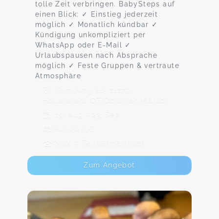
tolle Zeit verbringen. BabySteps auf
einen Blick: ✓ Einstieg jederzeit
möglich ✓ Monatlich kündbar ✓
Kündigung unkompliziert per
WhatsApp oder E-Mail ✓
Urlaubspausen nach Absprache
möglich ✓ Feste Gruppen & vertraute
Atmosphäre
Kampweg 2b, 21279
Hollenstedt OT Ochtmannsbruch
19. Aug - 23. Sep
Ab 0,00 €
Max. 7 TeilnehmerInnen
Zum Angebot