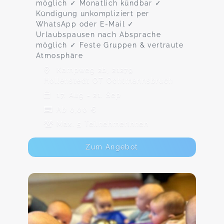
möglich ✓ Monatlich kündbar ✓
Kündigung unkompliziert per
WhatsApp oder E-Mail ✓
Urlaubspausen nach Absprache
möglich ✓ Feste Gruppen & vertraute
Atmosphäre
Kampweg 2b, 21279
Hollenstedt OT Ochtmannsbruch
17. Aug - 21. Sep
Ab 0,00 €
Max. 5 TeilnehmerInnen
Zum Angebot