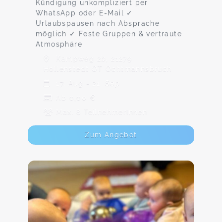
Kündigung unkompliziert per
WhatsApp oder E-Mail ✓
Urlaubspausen nach Absprache
möglich ✓ Feste Gruppen & vertraute
Atmosphäre
Kampweg 2b, 21279
Hollenstedt OT Ochtmannsbruch
17. Aug - 21. Sep
Ab 0,00 €
Max. 8 TeilnehmerInnen
Zum Angebot