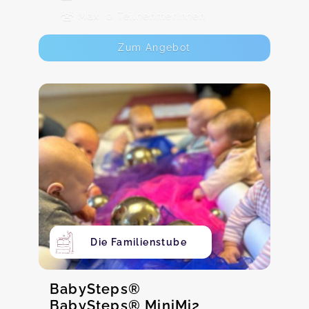
Max. 0 TeilnehmerInnen
Zum Angebot
Die Familienstube
BabySteps®
BabySteps® MiniMi2