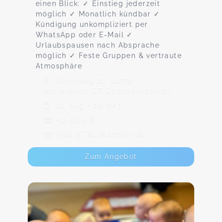
einen Blick: ✓ Einstieg jederzeit
möglich ✓ Monatlich kündbar ✓
Kündigung unkompliziert per
WhatsApp oder E-Mail ✓
Urlaubspausen nach Absprache
möglich ✓ Feste Gruppen & vertraute
Atmosphäre
Kampweg 2b, 21279
Hollenstedt OT Ochtmannsbruch
18. Aug - 29. Sep
Ab 0,00 €
Max. 3 TeilnehmerInnen
Zum Angebot