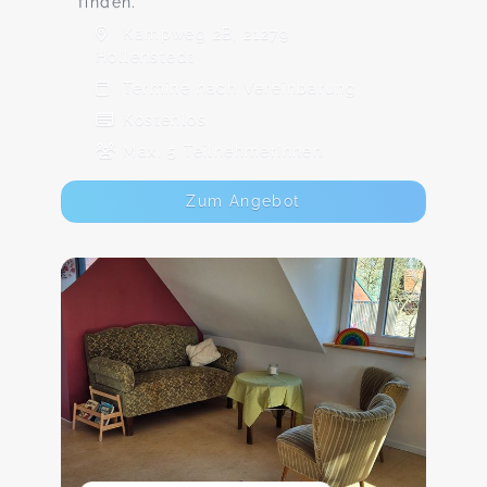
finden.
Kampweg 2B, 21279
Hollenstedt
Termine nach Vereinbarung
Kostenlos
Max. 5 TeilnehmerInnen
Zum Angebot