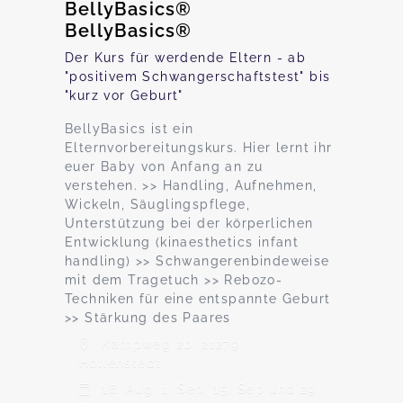
BellyBasics®
BellyBasics®
Der Kurs für werdende Eltern - ab
"positivem Schwangerschaftstest" bis
"kurz vor Geburt"
BellyBasics ist ein
Elternvorbereitungskurs. Hier lernt ihr
euer Baby von Anfang an zu
verstehen. >> Handling, Aufnehmen,
Wickeln, Säuglingspflege,
Unterstützung bei der körperlichen
Entwicklung (kinaesthetics infant
handling) >> Schwangerenbindeweise
mit dem Tragetuch >> Rebozo-
Techniken für eine entspannte Geburt
>> Stärkung des Paares
Kampweg 2b, 21279
Hollenstedt
18. Aug, 1. Sep, 15. Sep und 29.