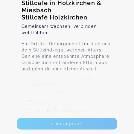
Stillcafe in Holzkirchen &
Miesbach
Stillcafé Holzkirchen
Gemeinsam wachsen, verbinden,
wohlfühlen.
Ein Ort der Geborgenheit für dich und
dein Stillkind-egal welchen Alters.
Genieße eine entspannte Atmosphäre,
tausche dich mit anderen Eltern aus
und gönn dir eine kleine Auszeit.
St.-Josef-Straße 14, 83607
Holzkirchen
14. Jan - 16. Dez
3,00 €
Max. 20 TeilnehmerInnen
Zum Angebot