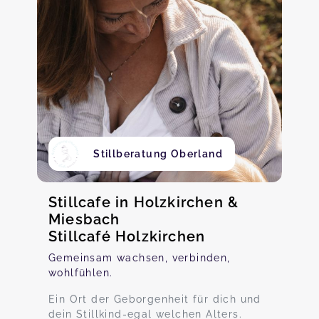
Stillberatung Oberland
Stillcafe in Holzkirchen &
Miesbach
Stillcafé Holzkirchen
Gemeinsam wachsen, verbinden,
wohlfühlen.
Ein Ort der Geborgenheit für dich und
dein Stillkind-egal welchen Alters.