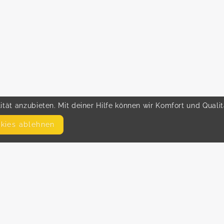
tät anzubieten. Mit deiner Hilfe können wir Komfort und Quali
okies ablehnen
SEITEN