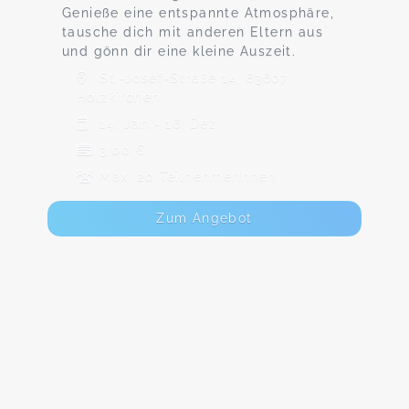
Genieße eine entspannte Atmosphäre,
tausche dich mit anderen Eltern aus
und gönn dir eine kleine Auszeit.
St.-Josef-Straße 14, 83607
Holzkirchen
14. Jan - 16. Dez
3,00 €
Max. 20 TeilnehmerInnen
Zum Angebot