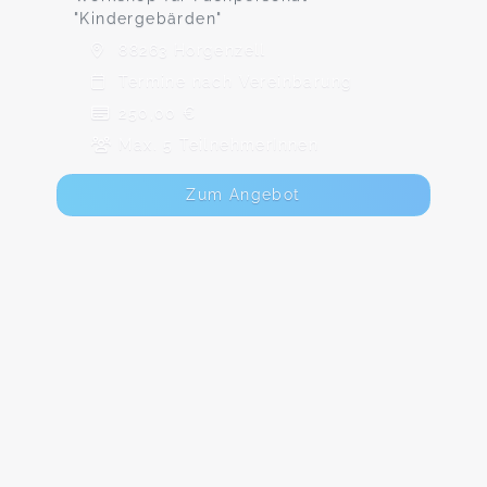
"Kindergebärden"
88263 Horgenzell
Termine nach Vereinbarung
250,00 €
Max. 5 TeilnehmerInnen
Zum Angebot