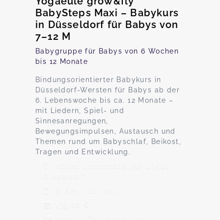
Yogaeule grow&fly
BabySteps Maxi – Babykurs
in Düsseldorf für Babys von
7–12 M
Babygruppe für Babys von 6 Wochen
bis 12 Monate
Bindungsorientierter Babykurs in
Düsseldorf-Wersten für Babys ab der
6. Lebenswoche bis ca. 12 Monate –
mit Liedern, Spiel- und
Sinnesanregungen,
Bewegungsimpulsen, Austausch und
Themen rund um Babyschlaf, Beikost,
Tragen und Entwicklung.
Kölner Landstraße 152, 40591
Düsseldorf
8. Sep - 10. Nov
139,00 €
Max. 10 TeilnehmerInnen