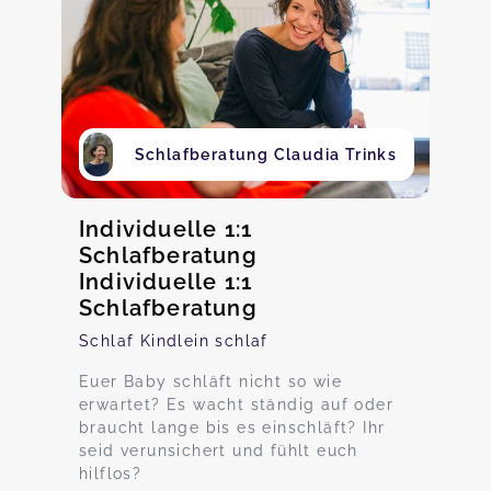
Schlafberatung Claudia Trinks
Individuelle 1:1
Schlafberatung
Individuelle 1:1
Schlafberatung
Schlaf Kindlein schlaf
Euer Baby schläft nicht so wie
erwartet? Es wacht ständig auf oder
braucht lange bis es einschläft? Ihr
seid verunsichert und fühlt euch
hilflos?