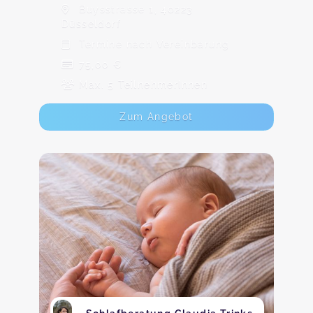
Buysstrasse 1, 40223
Düsseldorf
Termine nach Vereinbarung
75,00 €
Max. 5 TeilnehmerInnen
Zum Angebot