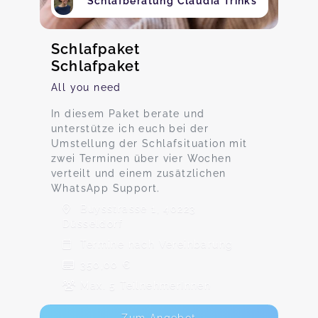
Schlafberatung Claudia Trinks
Schlafpaket
Schlafpaket
All you need
In diesem Paket berate und
unterstütze ich euch bei der
Umstellung der Schlafsituation mit
zwei Terminen über vier Wochen
verteilt und einem zusätzlichen
WhatsApp Support.
Buysstrasse 1, 40223
Düsseldorf
Termine nach Vereinbarung
350,00 €
Max. 5 TeilnehmerInnen