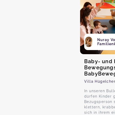
Nuray Vo
Familien
Baby- und 
Bewegungs
BabyBeweg
Villa Hügelche
In unseren Bul
dürfen Kinder 
Bezugsperson s
klettern, krabb
sich in ihrem 