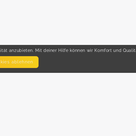
tät anzubieten. Mit deiner Hilfe können wir Komfort und Quali
okies ablehnen
SEITEN
WEITERFÜHRENDE LINKS