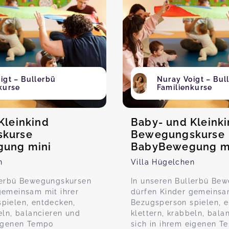
igt – Bullerbü
Nuray Voigt – Bul
kurse
Familienkurse
Kleinkind
Baby- und Kleink
kurse
Bewegungskurse
ung mini
BabyBewegung m
n
Villa Hügelchen
lerbü Bewegungskursen
In unseren Bullerbü Be
gemeinsam mit ihrer
dürfen Kinder gemeinsam
pielen, entdecken,
Bezugsperson spielen, 
eln, balancieren und
klettern, krabbeln, bala
eigenen Tempo
sich in ihrem eigenen T