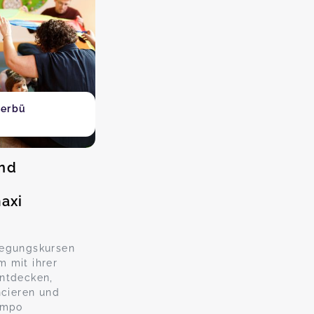
lerbü
ind
axi
wegungskursen
 mit ihrer
entdecken,
ncieren und
empo