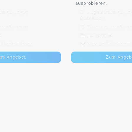
ausprobieren.
ße 51, 40589
Hügelstraße 51, 40
Düsseldorf
11.08., 02:00
Dienstag, 11.08., 0
€
Ab 36,75 €
eilnehmerInnen
Max. 10 Teilnehmer
um Angebot
Zum Angeb