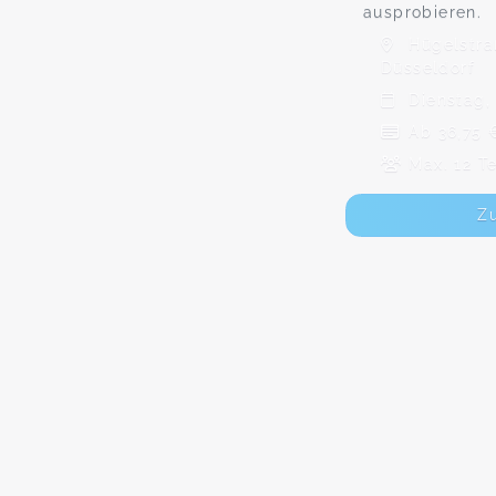
ausprobieren.
Hügelstra
Düsseldorf
Dienstag, 
Ab 36,75 
Max. 12 T
Z