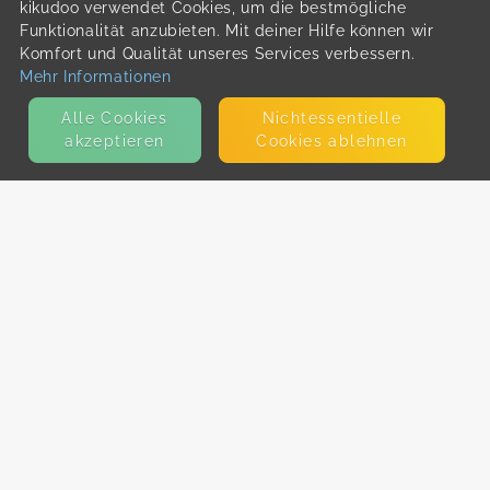
kikudoo verwendet Cookies, um die bestmögliche
Funktionalität anzubieten. Mit deiner Hilfe können wir
Komfort und Qualität unseres Services verbessern.
Mehr Informationen
Alle Cookies
Nicht­essentielle
akzeptieren
Cookies ablehnen
KONTAKT
E-Mail
Presse
Facebook
Instagram