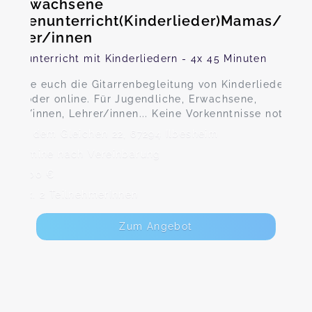
d Erwachsene
tarrrenunterricht(Kinderlieder)Mamas/Pap
zieher/innen
arrenunterricht mit Kinderliedern - 4x 45 Minuten
 bringe euch die Gitarrenbegleitung von Kinderliedern be
 Ort oder online. Für Jugendliche, Erwachsene,
ieher/innen, Lehrer/innen... Keine Vorkenntnisse notwend
Auf dem Gleichen 22, 67294 Ilbesheim
Termine nach Vereinbarung
90,00 €
Max. 2 TeilnehmerInnen
Zum Angebot