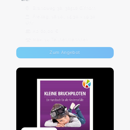
Brandweg 38, 38518 Gifhorn
Freitag, 16.10., 15:30 - 19:30
Uhr
Ab 60,00 €
Max. 14 TeilnehmerInnen
Zum Angebot