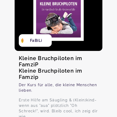
FaBiLi
Kleine Bruchpiloten im
FamziP
Kleine Bruchpiloten im
Famzip
Der Kurs für alle, die kleine Menschen
lieben.
Erste Hilfe am Säugling & (Klein)kind-
wenn aus "aua" plötzlich "Oh
Schreck!", wird. Bleib cool, ich zeig dir
wie.