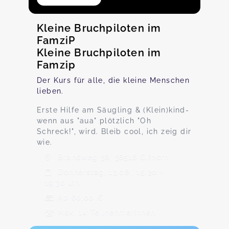
Kleine Bruchpiloten im
FamziP
Kleine Bruchpiloten im
Famzip
Der Kurs für alle, die kleine Menschen
lieben.
Erste Hilfe am Säugling & (Klein)kind-
wenn aus "aua" plötzlich "Oh
Schreck!", wird. Bleib cool, ich zeig dir
wie.
Brandweg 38, 38518 Gifhorn
Donnerstag, 13.08., 15:30 -
19:30 Uhr
Ab 60,00 €
Max. 14 TeilnehmerInnen