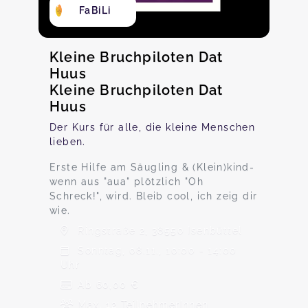
FaBiLi
Kleine Bruchpiloten Dat
Huus
Kleine Bruchpiloten Dat
Huus
Der Kurs für alle, die kleine Menschen
lieben.
Erste Hilfe am Säugling & (Klein)kind-
wenn aus "aua" plötzlich "Oh
Schreck!", wird. Bleib cool, ich zeig dir
wie.
Ringstraße 2, 38550 Isenbüttel
Sonntag, 08.11., 10:00 - 14:00
Uhr
Ab 60,00 €
Max. 12 TeilnehmerInnen