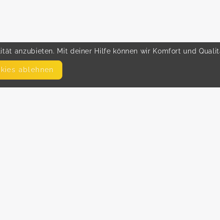
tät anzubieten. Mit deiner Hilfe können wir Komfort und Quali
okies ablehnen
SEITEN
WEITERFÜHRENDE LINKS
FAQ
Hilfe