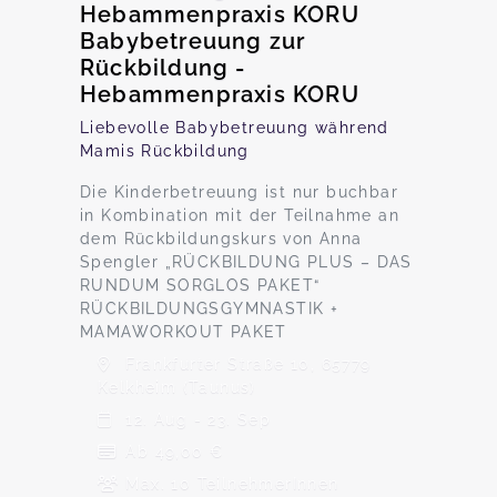
Hebammenpraxis KORU
Babybetreuung zur
Rückbildung -
Hebammenpraxis KORU
Liebevolle Babybetreuung während
Mamis Rückbildung
Die Kinderbetreuung ist nur buchbar
in Kombination mit der Teilnahme an
dem Rückbildungskurs von Anna
Spengler „RÜCKBILDUNG PLUS – DAS
RUNDUM SORGLOS PAKET“
RÜCKBILDUNGSGYMNASTIK +
MAMAWORKOUT PAKET
Frankfurter Straße 10, 65779
Kelkheim (Taunus)
12. Aug - 23. Sep
Ab 49,00 €
Max. 10 TeilnehmerInnen