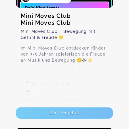
Mini Moves Club
Mini Moves Club
Mini Moves Club – Bewegung mit
Gefühl & Freude 💛
Im Mini Moves Club entdecken Kinder
von 3-5 Jahren spielerisch die Freude
an Musik und Bewegung 😊🎶✨
Im Thingers 30, 87439 Kempten
(Allgäu)
25. Mai - 10. Aug
120,00 €
Max. 5 TeilnehmerInnen
Zum Angebot