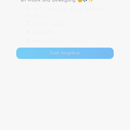
an Musik und Bewegung 😊🎶✨
Im Thingers 30, 87439 Kempten
(Allgäu)
5. Okt - 21. Dez
120,00 €
Max. 10 TeilnehmerInnen
Zum Angebot