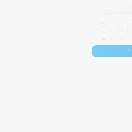
An der Ste
Wiggensbac
22. Sep - 
149,00 €
Max. 5 Te
Z