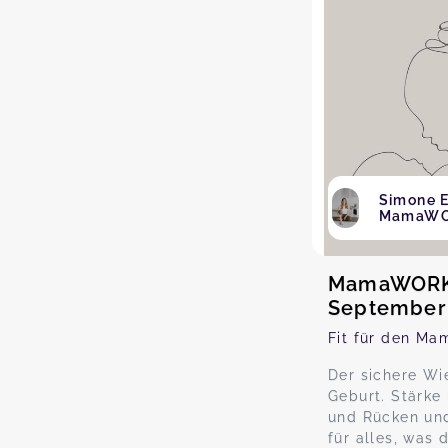
Simone E
MamaW
MamaWORK
September
Fit für den Ma
Der sichere Wi
Geburt. Stärke
und Rücken und
für alles, was