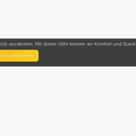
tät anzubieten. Mit deiner Hilfe können wir Komfort und Quali
okies ablehnen
SEITEN
WEITERFÜHRENDE LINKS