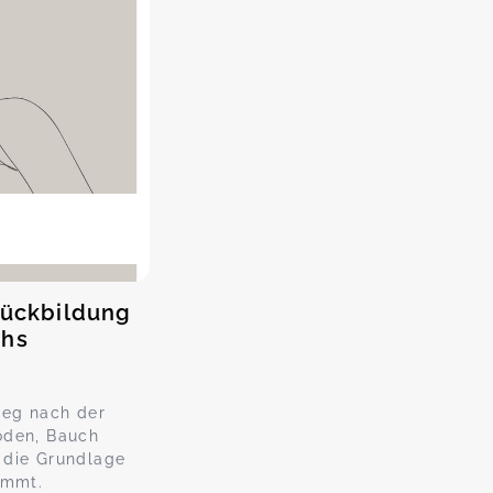
ckbildung
chs
ieg nach der
oden, Bauch
 die Grundlage
ommt.