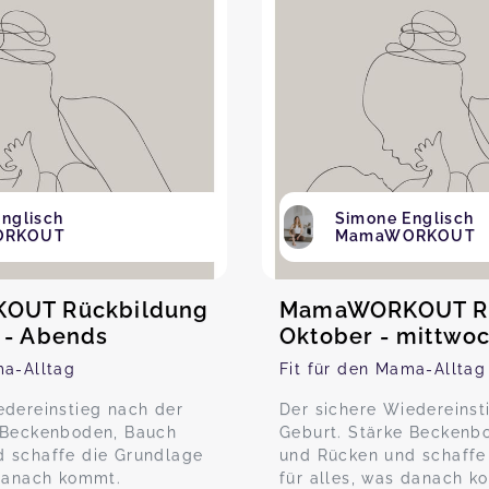
nglisch
Simone Englisch
ORKOUT
MamaWORKOUT
OUT Rückbildung
MamaWORKOUT Rü
 - Abends
Oktober - mittwo
ma-Alltag
Fit für den Mama-Alltag
edereinstieg nach der
Der sichere Wiedereinst
 Beckenboden, Bauch
Geburt. Stärke Beckenb
 schaffe die Grundlage
und Rücken und schaffe
 danach kommt.
für alles, was danach k