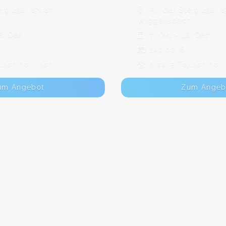
ig 23a, 87487
An der Steig 23a, 8
h
Wiggensbach
8. Dez
7. Okt - 16. Dez
149,00 €
ilnehmerInnen
Max. 5 TeilnehmerI
um Angebot
Zum Angeb