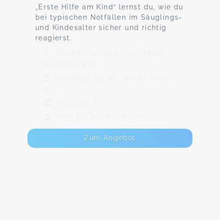
„Erste Hilfe am Kind“ lernst du, wie du
bei typischen Notfällen im Säuglings-
und Kindesalter sicher und richtig
reagierst.
Bodelschwinghstr. 10, 68723
Schwetzingen
Samstag, 05.12., 10:00 - 14:00
Uhr
Ab 55,00 €
Max. 20 TeilnehmerInnen
Zum Angebot