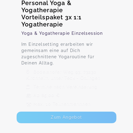
Personal Yoga &
Yogatherapie
Vorteilspaket 3x 1:1
Yogatherapie
Yoga & Yogatherapie Einzelsession
Im Einzelsetting erarbeiten wir
gemeinsam eine auf Dich
zugeschnittene Yogaroutine für
Deinen Alltag.
Bodelshofer Weg 93, 73230
Kirchheim unter Teck - Ötlingen
Termine nach Vereinbarung
Ab 85,00 €
Max. 10 TeilnehmerInnen
Zum Angebot