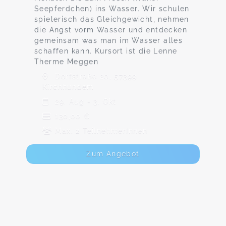
Seepferdchen) ins Wasser. Wir schulen
spielerisch das Gleichgewicht, nehmen
die Angst vorm Wasser und entdecken
gemeinsam was man im Wasser alles
schaffen kann. Kursort ist die Lenne
Therme Meggen
Dorfstraße 20, 57399
Kirchhundem
29. Aug - 3. Okt
130,00 €
Max. 2 TeilnehmerInnen
Zum Angebot