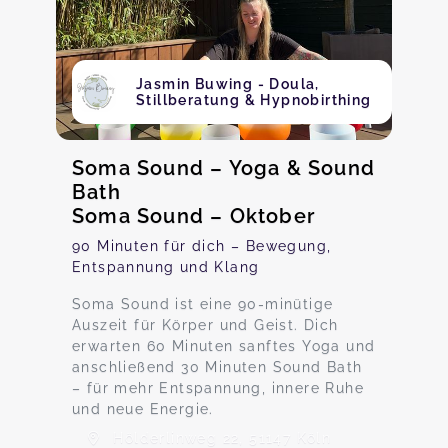
Jasmin Buwing - Doula,
Stillberatung & Hypnobirthing
Soma Sound – Yoga & Sound
Bath
Soma Sound – Oktober
90 Minuten für dich – Bewegung,
Entspannung und Klang
Soma Sound ist eine 90-minütige
Auszeit für Körper und Geist. Dich
erwarten 60 Minuten sanftes Yoga und
anschließend 30 Minuten Sound Bath
– für mehr Entspannung, innere Ruhe
und neue Energie.
Hölderlinweg 22, 51147 Köln