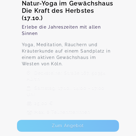
Natur-Yoga im Gewächshaus
Die Kraft des Herbstes
(17.10.)
Erlebe die Jahreszeiten mit allen
Sinnen
Yoga, Meditation, Räuchern und
Kräuterkunde auf einem Sandplatz in
einem aktiven Gewächshaus im
Westen von Köln.
Decksteiner Straße 167, 50354
Hürth
Samstag, 17.10., 14:00 - 17:00
Uhr
25,00 €
Max. 8 TeilnehmerInnen
Zum Angebot