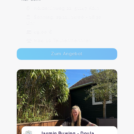
Hölderlinweg 22, 51147 Köln
Sonntag, 29.11., 14:00 - 16:30
Uhr
49,00 €
Max. 10 TeilnehmerInnen
Zum Angebot
Jasmin Buwing - Doula,