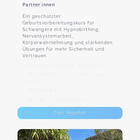
Partner:innen
Ein geschützter
Geburtsvorbereitungskurs für
Schwangere mit Hypnobirthing,
Nervensystemarbeit,
Körperwahrnehmung und stärkenden
Übungen für mehr Sicherheit und
Vertrauen.
Hölderlinweg 22, 51147 Köln
1. Nov, 8. Nov, 15. Nov und 22.
Nov
360,00 €
Max. 4 TeilnehmerInnen
Zum Angebot