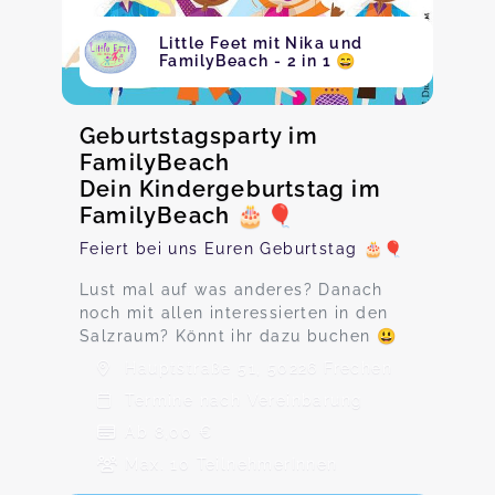
Little Feet mit Nika und
FamilyBeach - 2 in 1 😄
Geburtstagsparty im
FamilyBeach
Dein Kindergeburtstag im
FamilyBeach 🎂🎈
Feiert bei uns Euren Geburtstag 🎂🎈
Lust mal auf was anderes? Danach
noch mit allen interessierten in den
Salzraum? Könnt ihr dazu buchen 😃
Hauptstraße 51, 50226 Frechen
Termine nach Vereinbarung
Ab 8,00 €
Max. 10 TeilnehmerInnen