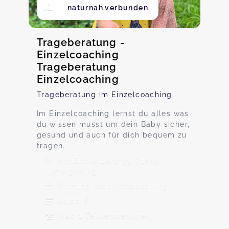
naturnah.verbunden
Trageberatung -
Einzelcoaching
Trageberatung
Einzelcoaching
Trageberatung im Einzelcoaching
Im Einzelcoaching lernst du alles was
du wissen musst um dein Baby sicher,
gesund und auch für dich bequem zu
tragen.
Am Zuckerberg 93, 71640
Ludwigsburg
Termine nach Vereinbarung
85,00 €
Max. 1 TeilnehmerInnen