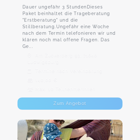
Dauer ungefähr 3 StundenDieses
Paket beinhaltet die Trageberatung
"Erstberatung" und die
Stillberatung.Ungefähr eine Woche
nach dem Termin telefonieren wir und
klären noch mal offene Fragen. Das
Ge...
Am Zuckerberg 93, 71640
Ludwigsburg
Termine nach Vereinbarung
140,00 €
Max. 10 TeilnehmerInnen
Zum Angebot