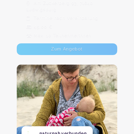
Am Zuckerberg 93, 71640
Ludwigsburg
Termine nach Vereinbarung
45,00 €
Max. 10 TeilnehmerInnen
Zum Angebot
naturnah.verbunden