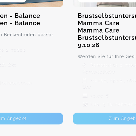
en - Balance
Brustselbstunter
en - Balance
Mamma Care
Mamma Care
en Beckenboden besser
Brustselbstunter
9.10.26
e 2, 70806
m
Werden Sie für Ihre Gesu
28. Okt
Remsstraße 2, 708
Kornwestheim
Freitag, 09.10., 16:
ilnehmerInnen
Uhr
70,00 €
Max. 3 TeilnehmerI
um Angebot
Zum Angeb