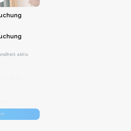
suchung
suchung
ndheit aktiv.
06
00 - 18:00
nnen
ot