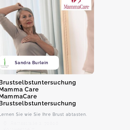
Sandra Burlein
Brustselbstuntersuchung
Mamma Care
MammaCare
Brustselbstuntersuchung
Lernen Sie wie Sie Ihre Brust abtasten.
Remsstraße 2, 70806
Kornwestheim