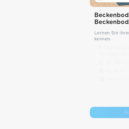
Beckenbod
Beckenbod
Lernen Sie ihr
kennen.
Remsstraß
Kornwesthei
30. Sep - 
95,00 €
Max. 4 Te
Z