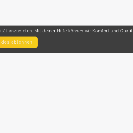
tät anzubieten. Mit deiner Hilfe können wir Komfort und Quali
okies ablehnen
SEITEN
WEITERFÜHRENDE LINKS
FAQ
Hilfe