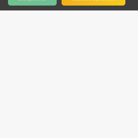
KONTAKT
E-Mail
Presse
Facebook
Instagram
MEHR ERFAHREN?
Für AnbieterInnen
Partner-Programm
Kooperationen