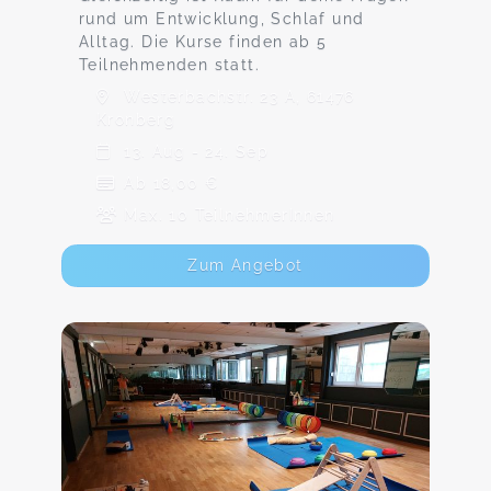
rund um Entwicklung, Schlaf und
Alltag. Die Kurse finden ab 5
Teilnehmenden statt.
Westerbachstr. 23 A, 61476
Kronberg
13. Aug - 24. Sep
Ab 18,00 €
Max. 10 TeilnehmerInnen
Zum Angebot