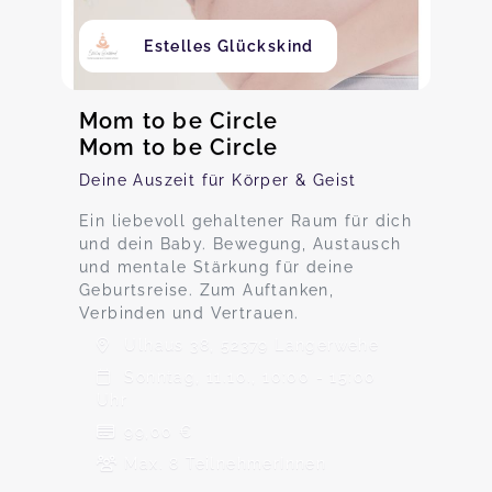
Estelles Glückskind
Mom to be Circle
Mom to be Circle
Deine Auszeit für Körper & Geist
Ein liebevoll gehaltener Raum für dich
und dein Baby. Bewegung, Austausch
und mentale Stärkung für deine
Geburtsreise. Zum Auftanken,
Verbinden und Vertrauen.
Ulhaus 38, 52379 Langerwehe
Sonntag, 11.10., 10:00 - 15:00
Uhr
99,00 €
Max. 8 TeilnehmerInnen