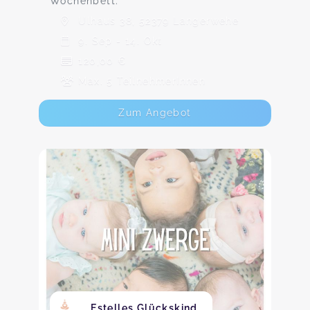
Wochenbett.
Ulhaus 38, 52379 Langerwehe
9. Sep - 14. Okt
120,00 €
Max. 5 TeilnehmerInnen
Zum Angebot
Estelles Glückskind