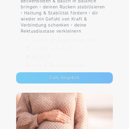
Beckenboden & Bauch in Balance
bringen • deinen Rücken stabilisieren
• Haltung & Stabilität fördern • dir
wieder ein Gefühl von Kraft &
Verbindung schenken • deine
Rektusdiastase verkleinern
Ulhaus 38, 52379 Langerwehe
11. Sep - 16. Okt
90,00 €
Max. 6 TeilnehmerInnen
Zum Angebot