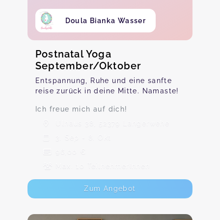
Doula Bianka Wasser
Postnatal Yoga
September/Oktober
Entspannung, Ruhe und eine sanfte
reise zurück in deine Mitte. Namaste!
Ich freue mich auf dich!
Ulhaus 38, 52379 Langerwehe
3. Sep - 8. Okt
96,00 €
Max. 10 TeilnehmerInnen
Zum Angebot