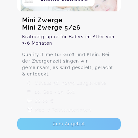
Mini Zwerge
Mini Zwerge 5/26
Krabbelgruppe für Babys im Alter von
3-6 Monaten
Quality-Time für Groß und Klein. Bei
der Zwergenzeit singen wir
gemeinsam, es wird gespielt, gelacht
& entdeckt.
Ulhaus 38, 52379 Langerwehe
10. Sep - 15. Okt
88,00 €
Max. 7 TeilnehmerInnen
Zum Angebot