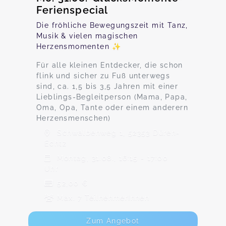
Ferienspecial
Die fröhliche Bewegungszeit mit Tanz,
Musik & vielen magischen
Herzensmomenten ✨
Für alle kleinen Entdecker, die schon
flink und sicher zu Fuß unterwegs
sind, ca. 1,5 bis 3,5 Jahren mit einer
Lieblings-Begleitperson (Mama, Papa,
Oma, Opa, Tante oder einem anderern
Herzensmenschen)
Schwalbenweg 1, 52353 Düren-
Echtz
Montag, 31.08., 16:15 - 17:00
Uhr
52,00 €
Max. 7 TeilnehmerInnen
Zum Angebot