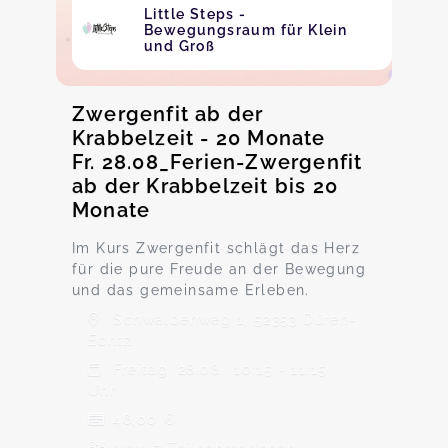
Little Steps -
Bewegungsraum für Klein
und Groß
Zwergenfit ab der
Krabbelzeit - 20 Monate
Fr. 28.08_Ferien-Zwergenfit
ab der Krabbelzeit bis 20
Monate
Im Kurs Zwergenfit schlägt das Herz
für die pure Freude an der Bewegung
und das gemeinsame Erleben.
Schwalbenweg 1, 52353 Düren-
Echtz
Freitag, 28.08., 10:15 - 11:15
Uhr
46,00 €