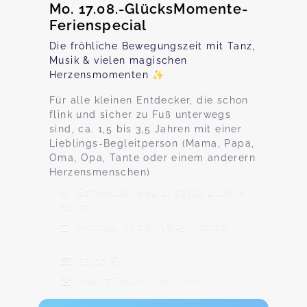
Mo. 17.08.-GlücksMomente-
Ferienspecial
Die fröhliche Bewegungszeit mit Tanz,
Musik & vielen magischen
Herzensmomenten ✨
Für alle kleinen Entdecker, die schon
flink und sicher zu Fuß unterwegs
sind, ca. 1,5 bis 3,5 Jahren mit einer
Lieblings-Begleitperson (Mama, Papa,
Oma, Opa, Tante oder einem anderern
Herzensmenschen)
Schwalbenweg 1, 52353 Düren-
Echtz
Montag, 17.08., 16:15 - 17:00
Uhr
52,00 €
Max. 7 TeilnehmerInnen