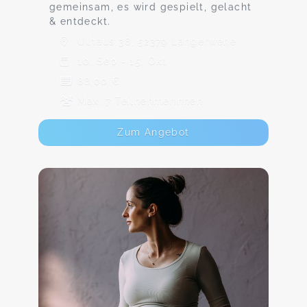
gemeinsam, es wird gespielt, gelacht
& entdeckt.
Ulhaus 38, 52379 Langerwehe
10. Sep - 15. Okt
88,00 €
Max. 7 TeilnehmerInnen
Zum Angebot