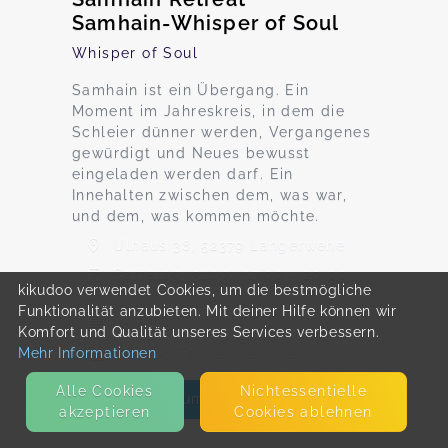
Samhain-Whisper of Soul
Whisper of Soul
Samhain ist ein Übergang. Ein
Moment im Jahreskreis, in dem die
Schleier dünner werden, Vergangenes
gewürdigt und Neues bewusst
eingeladen werden darf. Ein
Innehalten zwischen dem, was war,
und dem, was kommen möchte.
Ulhaus 38, 52379 Langerwehe
Samstag, 31.10., 17:00 - 20:00
kikudoo verwendet Cookies, um die bestmögliche
Uhr
Funktionalität anzubieten. Mit deiner Hilfe können wir
49,00 €
Komfort und Qualität unseres Services verbessern.
Mehr Informationen
Max. 10 TeilnehmerInnen
Alle Cookies
Nicht­essentielle
Zum Angebot
akzeptieren
Cookies ablehnen