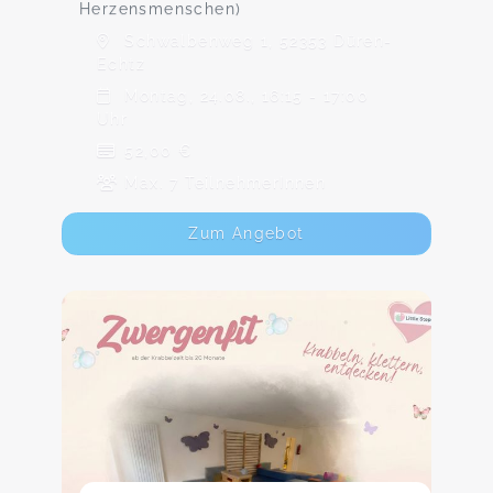
Herzensmenschen)
Schwalbenweg 1, 52353 Düren-
Echtz
Montag, 24.08., 16:15 - 17:00
Uhr
52,00 €
Max. 7 TeilnehmerInnen
Zum Angebot