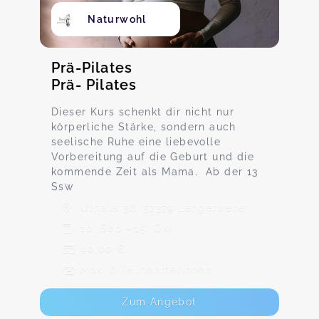
Naturwohl
Prä-Pilates
Prä- Pilates
Dieser Kurs schenkt dir nicht nur
körperliche Stärke, sondern auch
seelische Ruhe eine liebevolle
Vorbereitung auf die Geburt und die
kommende Zeit als Mama. Ab der 13
Ssw
Ulhaus 38, 52379 Langerwehe
10. Sep - 15. Okt
90,00 €
Max. 6 TeilnehmerInnen
Zum Angebot