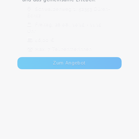
Schwalbenweg 1, 52353 Düren-
Echtz
Freitag, 28.08., 10:15 - 11:15
Uhr
46,00 €
Max. 7 TeilnehmerInnen
Zum Angebot