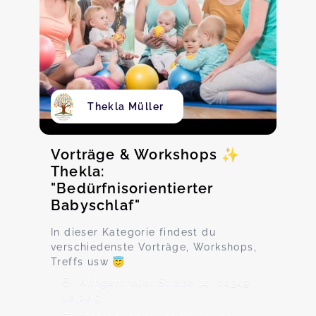
Thekla Müller
Vorträge & Workshops ✨
Thekla:
"Bedürfnisorientierter
Babyschlaf"
In dieser Kategorie findest du
verschiedenste Vorträge, Workshops,
Treffs usw 😇
Klingenthaler Straße 14, 04349
Leipzig