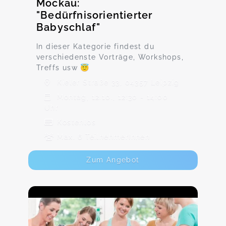
Mockau:
"Bedürfnisorientierter
Babyschlaf"
In dieser Kategorie findest du
verschiedenste Vorträge, Workshops,
Treffs usw 😇
Kieler Straße 33, 04357 Leipzig
Montag, 12.10., 12:30 - 14:00
Uhr
Kostenlos
Max. 6 TeilnehmerInnen
Zum Angebot