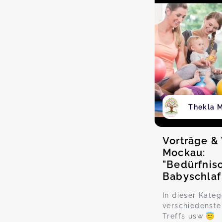
Thekla M
Vorträge 
Mockau:
"Bedürfniso
Babyschlaf
In dieser Kateg
verschiedenste
Treffs usw 😇