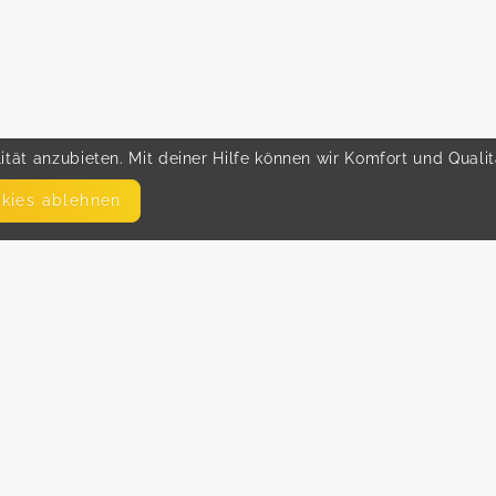
tät anzubieten. Mit deiner Hilfe können wir Komfort und Quali
okies ablehnen
SEITEN
WEITERFÜHRENDE LINKS