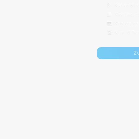
Kieler Str
Montag, 12
Kostenlos
Max. 6 Te
Z