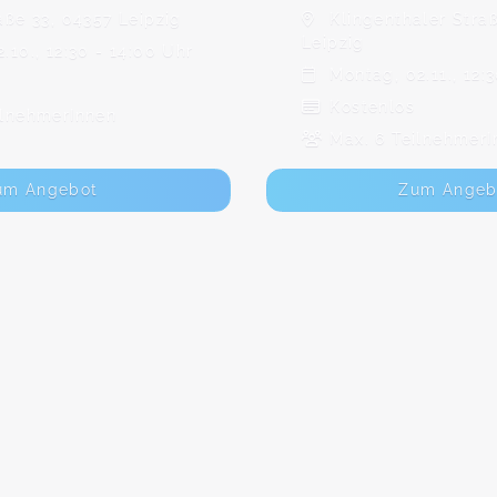
aße 33, 04357 Leipzig
Klingenthaler Stra
Leipzig
.10., 12:30 - 14:00 Uhr
Montag, 02.11., 12:3
Kostenlos
ilnehmerInnen
Max. 6 TeilnehmerI
um Angebot
Zum Angeb