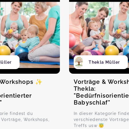
üller
Thekla Müller
& Workshops ✨
Vorträge & Work
Thekla:
rientierter
"Bedürfnisorientie
"
Babyschlaf"
orie findest du
In dieser Kategorie find
 Vorträge, Workshops,
verschiedenste Vorträge
Treffs usw 😇