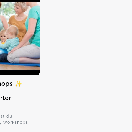
shops ✨
rter
est du
, Workshops,