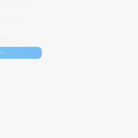
ße 14, 04349
0 - 14:30 Uhr
nnen
ot