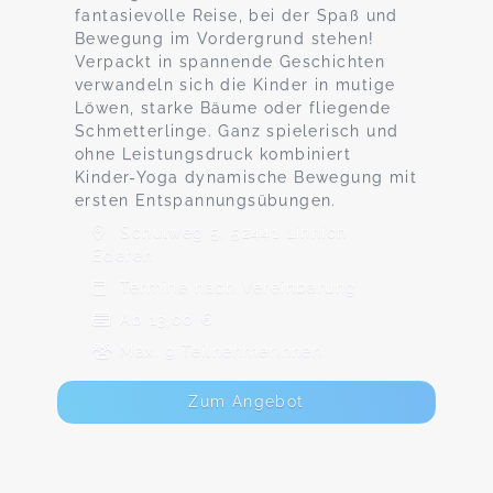
fantasievolle Reise, bei der Spaß und
Bewegung im Vordergrund stehen!
Verpackt in spannende Geschichten
verwandeln sich die Kinder in mutige
Löwen, starke Bäume oder fliegende
Schmetterlinge. Ganz spielerisch und
ohne Leistungsdruck kombiniert
Kinder-Yoga dynamische Bewegung mit
ersten Entspannungsübungen.
Schulweg 5, 52441 Linnich
Ederen
Termine nach Vereinbarung
Ab 13,00 €
Max. 9 TeilnehmerInnen
Zum Angebot