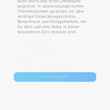
euch durch das erste Lebensjahr
begleitet. In abwechslungsreichen
Themenstunden sprechen wir über
wichtige Entwicklungsschritte,
Bedürfnisse und Alltagsthemen, die
für dich und dein Baby in dieser
besonderen Zeit relevant sind.
Christine-Schnur-Weg 3, 58511
Lüdenscheid
8. Okt - 26. Nov
96,00 €
Max. 10 TeilnehmerInnen
Zum Angebot