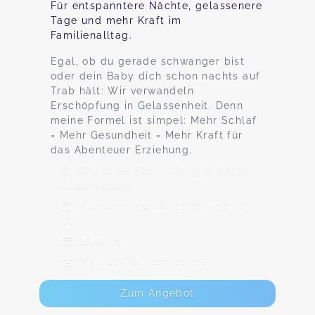
Für entspanntere Nächte, gelassenere
Tage und mehr Kraft im
Familienalltag.
Egal, ob du gerade schwanger bist
oder dein Baby dich schon nachts auf
Trab hält: Wir verwandeln
Erschöpfung in Gelassenheit. Denn
meine Formel ist simpel: Mehr Schlaf
= Mehr Gesundheit = Mehr Kraft für
das Abenteuer Erziehung.
Christine-Schnur-Weg 3, 58511
Lüdenscheid
Mittwoch, 19.08., 16:30 - 18:00
Uhr
22,00 €
Max. 10 TeilnehmerInnen
Zum Angebot