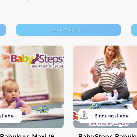
Zum Angebot
sliebe
Bindungsliebe
Babykurs Maxi (6-
BabySteps Babykur