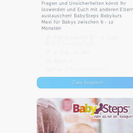
Fragen und Unsicherheiten könnt Ihr
loswerden und Euch mit anderen Elter
austauschen! BabySteps Babykurs
Maxi für Babys zwischen 6 - 12
Monaten
Pleidelsheimer Str. 11, 74321
Bietigheim-Bissingen
6. Aug - 24. Sep
89,00 €
Max. 8 TeilnehmerInnen
Zum Angebot