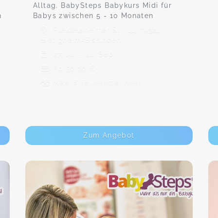
Alltag. BabySteps Babykurs Midi für
n
Babys zwischen 5 - 10 Monaten
Pleidelsheimer Str. 11, 74321
Bietigheim-Bissingen
27. Jul - 14. Sep
Ab 39,00 €
Max. 8 TeilnehmerInnen
Zum Angebot