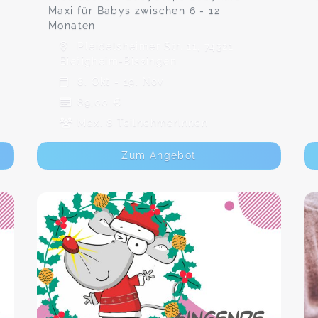
Maxi für Babys zwischen 6 - 12
Monaten
Pleidelsheimer Str. 11, 74321
Bietigheim-Bissingen
8. Okt - 19. Nov
89,00 €
Max. 8 TeilnehmerInnen
Zum Angebot