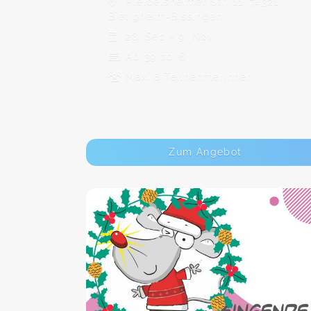
Pleidelsheimer Str. 11, 74321
Bietigheim-Bissingen
28. Sep - 9. Nov
Ab 39,00 €
Max. 8 TeilnehmerInnen
Zum Angebot