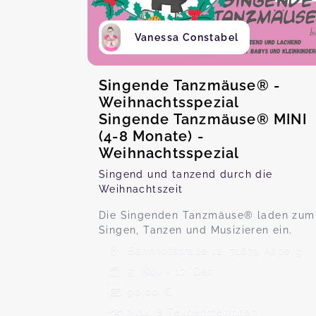
Vanessa Constabel
Singende Tanzmäuse® -
Weihnachtsspezial
Singende Tanzmäuse® MINI
(4-8 Monate) -
Weihnachtsspezial
Singend und tanzend durch die
Weihnachtszeit
Die Singenden Tanzmäuse® laden zum
Singen, Tanzen und Musizieren ein.
Bahnhofstraße 12, 71679 Asperg
5. Nov - 17. Dez
90,00 €
Max. 8 TeilnehmerInnen