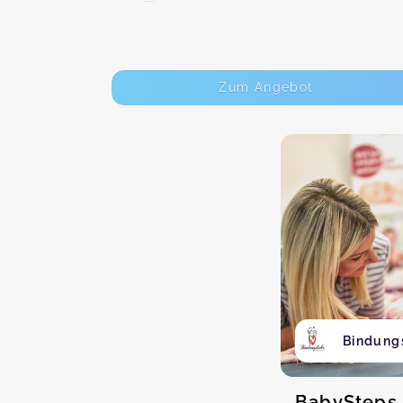
Zum Angebot
Bindung
BabySteps 