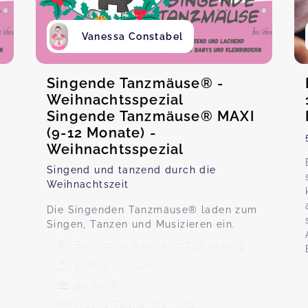
Vanessa Constabel
Singende Tanzmäuse® -
Weihnachtsspezial
Singende Tanzmäuse® MAXI
(9-12 Monate) -
Weihnachtsspezial
Singend und tanzend durch die
Weihnachtszeit
Die Singenden Tanzmäuse® laden zum
Singen, Tanzen und Musizieren ein.
Bahnhofstraße 12, 71679 Asperg
5. Nov - 17. Dez
90,00 €
Max. 8 TeilnehmerInnen