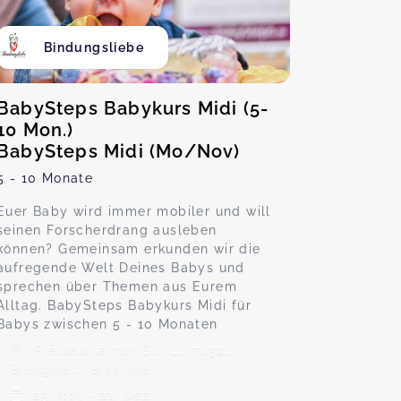
Bindungsliebe
BabySteps Babykurs Midi (5-
10 Mon.)
BabySteps Midi (Mo/Nov)
5 - 10 Monate
Euer Baby wird immer mobiler und will
seinen Forscherdrang ausleben
können? Gemeinsam erkunden wir die
aufregende Welt Deines Babys und
sprechen über Themen aus Eurem
Alltag. BabySteps Babykurs Midi für
Babys zwischen 5 - 10 Monaten
Pleidelsheimer Str. 11, 74321
Bietigheim-Bissingen
23. Nov - 21. Dez