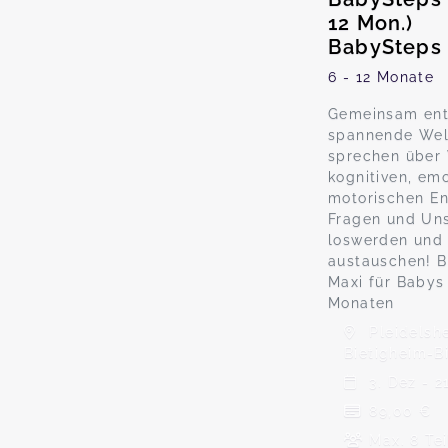
12 Mon.)
BabySteps 
6 - 12 Monate
Gemeinsam ent
spannende Wel
sprechen über 
kognitiven, em
motorischen En
Fragen und Uns
loswerden und 
austauschen! 
Maxi für Babys
Monaten
Pleidelshe
Bietigheim-B
3. Dez - 2
89,00 €
Max. 8 Te