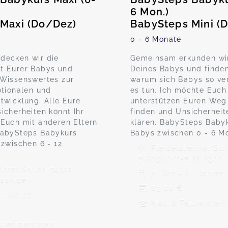
6 Mon.)
Maxi (Do/Dez)
BabySteps Mini (
0 - 6 Monate
decken wir die
Gemeinsam erkunden wir
t Eurer Babys und
Deines Babys und finden
Wissenswertes zur
warum sich Babys so ver
otionalen und
es tun. Ich möchte Euch
twicklung. Alle Eure
unterstützen Euren Weg 
icherheiten könnt Ihr
finden und Unsicherheit
Euch mit anderen Eltern
klären. BabySteps Babyk
BabySteps Babykurs
Babys zwischen 0 - 6 M
 zwischen 6 - 12
Pleidelsheimer Str. 
Bietigheim-Bissingen
imer Str. 11, 74321
3. Dez - 21. Jan 27
issingen
89,00 €
1. Jan 27
Max. 8 TeilnehmerI
ilnehmerInnen