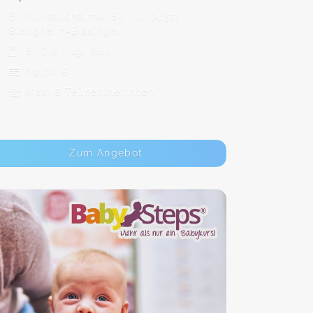
Pleidelsheimer Str. 11, 74321
Bietigheim-Bissingen
8. Okt - 19. Nov
89,00 €
Max. 8 TeilnehmerInnen
Zum Angebot