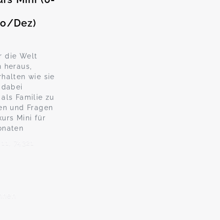
Do/Dez)
 die Welt
 heraus,
halten wie sie
 dabei
als Familie zu
en und Fragen
urs Mini für
onaten
11, 74321
nnen