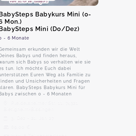
BabySteps Babykurs Mini (0-
6 Mon.)
BabySteps Mini (Do/Dez)
0 - 6 Monate
Gemeinsam erkunden wir die Welt
Deines Babys und finden heraus,
warum sich Babys so verhalten wie sie
es tun. Ich möchte Euch dabei
unterstützen Euren Weg als Familie zu
finden und Unsicherheiten und Fragen
klären. BabySteps Babykurs Mini für
Babys zwischen 0 - 6 Monaten
Pleidelsheimer Str. 11, 74321
Bietigheim-Bissingen
3. Dez - 21. Jan 27
89,00 €
Max. 8 TeilnehmerInnen