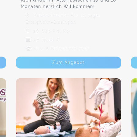
Kleinkinder im Alter zwischen 10 und 18
Monaten herzlich Willkommen!
Pleidelsheimer Str. 11, 74321
Bietigheim-Bissingen
28. Sep - 9. Nov
Ab 79,00 €
Max. 8 TeilnehmerInnen
Zum Angebot