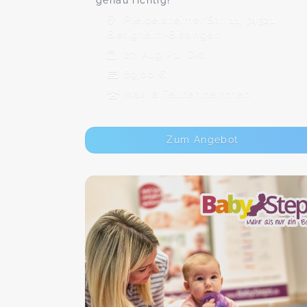
genau richtig!
Pleidelsheimer Str. 11, 74321
Bietigheim-Bissingen
27. Aug - 1. Okt
89,00 €
Max. 8 TeilnehmerInnen
Zum Angebot