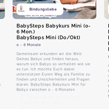
Bindungsliebe
-
BabySteps Babykurs Mini (0-
6 Mon.)
BabySteps Mini (Do/Okt)
0 - 6 Monate
Gemeinsam erkunden wir die Welt
Deines Babys und finden heraus,
warum sich Babys so verhalten wie sie
es tun. Ich möchte Euch dabei
unterstützen Euren Weg als Familie zu
finden und Unsicherheiten und Fragen
n
klären. BabySteps Babykurs Mini für
Babys zwischen 0 - 6 Monaten
Pleidelsheimer Str. 11, 74321
Bietigheim-Bissingen
8. Okt - 19. Nov