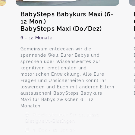
BabySteps Babykurs Maxi (6-
12 Mon.)
BabySteps Maxi (Do/Dez)
6 - 12 Monate
Gemeinsam entdecken wir die
spannende Welt Eurer Babys und
sprechen über Wissenswertes zur
kognitiven, emotionalen und
motorischen Entwicklung. Alle Eure
Fragen und Unsicherheiten könnt Ihr
loswerden und Euch mit anderen Eltern
austauschen! BabySteps Babykurs
Maxi für Babys zwischen 6 - 12
Monaten
Pleidelsheimer Str. 11, 74321
Bietigheim-Bissingen
3. Dez - 21. Jan 27