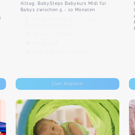
Alltag. BabySteps Babykurs Midi für
Babys zwischen 5 - 10 Monaten
8
Pleidelsheimer Str. 11, 74321
Bietigheim-Bissingen
27. Jul - 14. Sep
Ab 39,00 €
Max. 8 TeilnehmerInnen
Zum Angebot