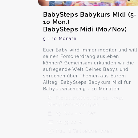
BabySteps Babykurs Midi (5-
10 Mon.)
BabySteps Midi (Mo/Nov)
5 - 10 Monate
Euer Baby wird immer mobiler und will
seinen Forscherdrang ausleben
können? Gemeinsam erkunden wir die
aufregende Welt Deines Babys und
sprechen über Themen aus Eurem
Alltag. BabySteps Babykurs Midi für
Babys zwischen 5 - 10 Monaten
Pleidelsheimer Str. 11, 74321
Bietigheim-Bissingen
23. Nov - 21. Dez
Ab 39,00 €
Max. 8 TeilnehmerInnen