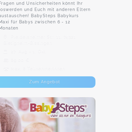
Fragen und Unsicherheiten könnt Ihr
loswerden und Euch mit anderen Eltern
austauschen! BabySteps Babykurs
Maxi für Babys zwischen 6 - 12
Monaten
Pleidelsheimer Str. 11, 74321
Bietigheim-Bissingen
27. Aug - 1. Okt
89,00 €
Max. 8 TeilnehmerInnen
Zum Angebot