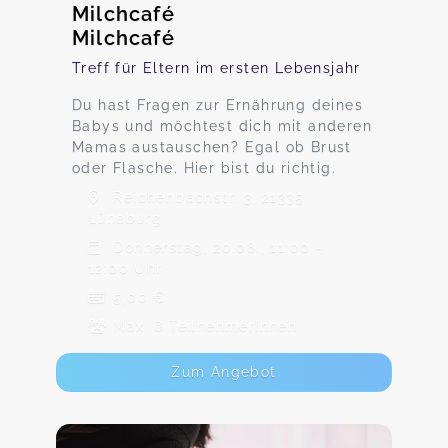
Milchcafé
Milchcafé
Treff für Eltern im ersten Lebensjahr
Du hast Fragen zur Ernährung deines
Babys und möchtest dich mit anderen
Mamas austauschen? Egal ob Brust
oder Flasche. Hier bist du richtig.
Reichenbachstr. 3, 21335
Lüneburg
Donnerstag, 20.08., 11:00 -
12:00 Uhr
5,00 €
Max. 6 TeilnehmerInnen
Zum Angebot