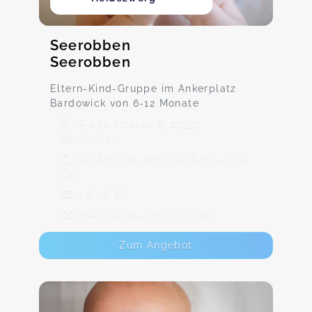
Seerobben
Seerobben
Eltern-Kind-Gruppe im Ankerplatz
Bardowick von 6-12 Monate
Pieperstrasse 8, 21357
Bardowick
15. Sep, 22. Sep, 29. Sep und 6.
Okt
45,00 €
Max. 10 TeilnehmerInnen
Zum Angebot