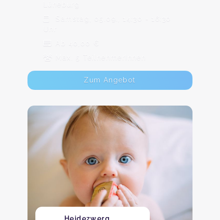
Lüneburg
Samstag, 05.09., 14:30 - 16:30
Uhr
Ab 40,00 €
Max. 5 TeilnehmerInnen
Zum Angebot
Heidezwerg