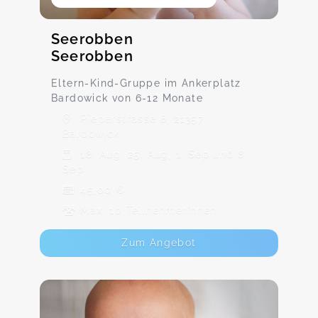
Seerobben
Seerobben
Eltern-Kind-Gruppe im Ankerplatz
Bardowick von 6-12 Monate
Pieperstrasse 8, 21357
Bardowick
18. Aug, 25. Aug, 1. Sep und 8.
Sep
45,00 €
Max. 10 TeilnehmerInnen
Zum Angebot