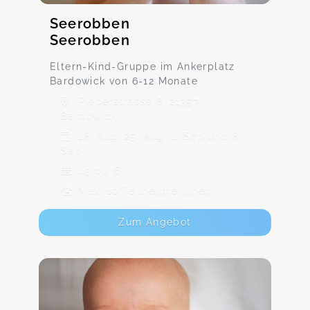
Seerobben
Seerobben
Eltern-Kind-Gruppe im Ankerplatz
Bardowick von 6-12 Monate
Pieperstrasse 8, 21357
Bardowick
18. Aug, 25. Aug, 1. Sep und 8.
Sep
45,00 €
Max. 10 TeilnehmerInnen
Zum Angebot