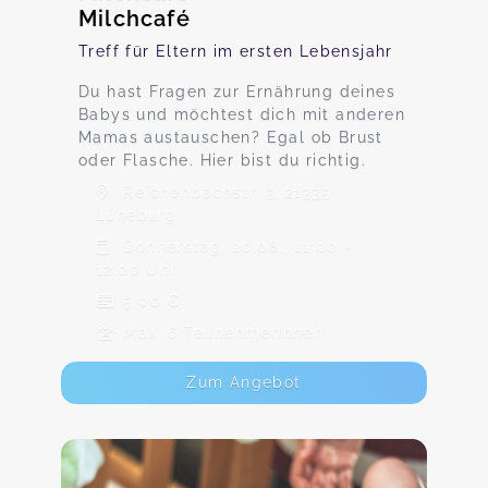
Milchcafé
Treff für Eltern im ersten Lebensjahr
Du hast Fragen zur Ernährung deines
Babys und möchtest dich mit anderen
Mamas austauschen? Egal ob Brust
oder Flasche. Hier bist du richtig.
Reichenbachstr. 3, 21335
Lüneburg
Donnerstag, 20.08., 11:00 -
12:00 Uhr
5,00 €
Max. 6 TeilnehmerInnen
Zum Angebot