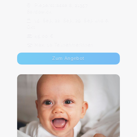
Pieperstrasse 8, 21357
Bardowick
15. Sep, 22. Sep, 29. Sep und 6.
Okt
45,00 €
Max. 10 TeilnehmerInnen
Zum Angebot