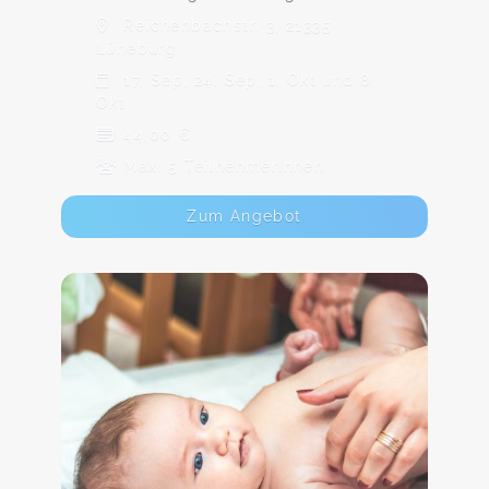
Reichenbachstr. 3, 21335
Lüneburg
17. Sep, 24. Sep, 1. Okt und 8.
Okt
44,00 €
Max. 5 TeilnehmerInnen
Zum Angebot