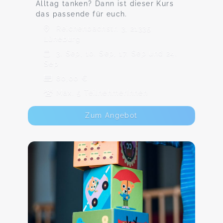
Alltag tanken? Dann ist dieser Kurs
das passende für euch.
Reichenbachstr. 3, 21335
Lüneburg
3. Sep, 10. Sep, 17. Sep und 24.
Sep
80,00 €
Max. 5 TeilnehmerInnen
Zum Angebot