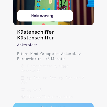
Heidezwerg
Küstenschiffer
Küstenschiffer
Ankerplatz
Eltern-Kind-Gruppe im Ankerplatz
Bardowick 12 - 18 Monate
Pieperstrasse 8, 21357
Bardowick
15. Sep, 22. Sep, 29. Sep und 6.
Okt
45,00 €
Max. 10 TeilnehmerInnen