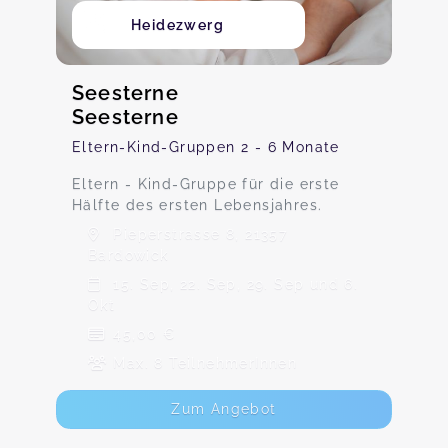
Heidezwerg
Seesterne
Seesterne
Eltern-Kind-Gruppen 2 - 6 Monate
Eltern - Kind-Gruppe für die erste
Hälfte des ersten Lebensjahres.
Pieperstrasse 8, 21357
Bardowick
15. Sep, 22. Sep, 29. Sep und 6.
Okt
45,00 €
Max. 8 TeilnehmerInnen
Zum Angebot