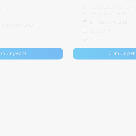
Stiftstraße 10, 674
3. Dez
an der Weinstraße
24. Sep - 3. Dez
eilnehmerInnen
120,00 €
Max. 12 Teilnehmer
um Angebot
Zum Angeb