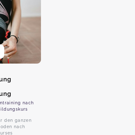
gung
gung
ntraining nach
ildungskurs
für den ganzen
boden nach
urses