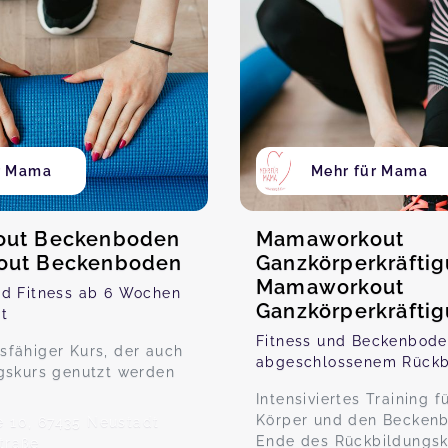
r Mama
Mehr für Mama
ut Beckenboden
Mamaworkout
ut Beckenboden
Ganzkörperkräfti
Mamaworkout
nd Fitness ab 6 Wochen
Ganzkörperkräfti
t
Fitness und Beckenbode
fähiger Kurs, der auch
abgeschlossenem Rückb
gskurs genutzt werden
Intensiviertes Training 
Körper und den Becken
e 10, 67435 Neustadt
Ende des Rückbildungsk
traße