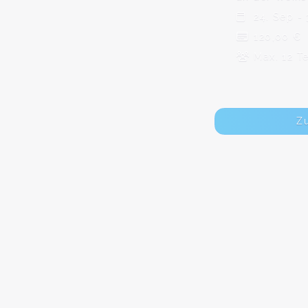
24. Sep - 
120,00 €
Max. 12 T
Z