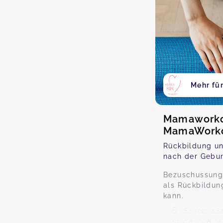
Mehr fü
Mamaworko
MamaWorko
Rückbildung u
nach der Gebur
Bezuschussungs
als Rückbildun
kann.
Stiftstraß
an der Weins