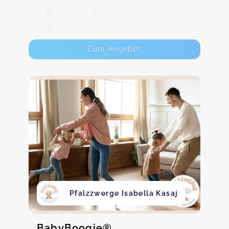
Ab 5,00 €
Max. 8 TeilnehmerInnen
Zum Angebot
Pfalzzwerge Isabella Kasaj
BabyBoogie®