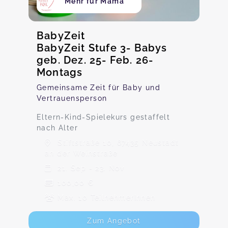
Mehr für Mama
BabyZeit
BabyZeit Stufe 3- Babys
geb. Dez. 25- Feb. 26-
Montags
Gemeinsame Zeit für Baby und
Vertrauensperson
Eltern-Kind-Spielekurs gestaffelt
nach Alter
Stiftstraße 10, 67435 Neustadt
an der Weinstraße
21. Sep - 23. Nov
100,00 €
Max. 10 TeilnehmerInnen
Zum Angebot