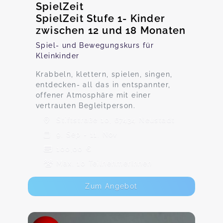
SpielZeit
SpielZeit Stufe 1- Kinder
zwischen 12 und 18 Monaten
Spiel- und Bewegungskurs für
Kleinkinder
Krabbeln, klettern, spielen, singen,
entdecken- all das in entspannter,
offener Atmosphäre mit einer
vertrauten Begleitperson.
Stiftstraße 10, 67434 Neustadt
9. Sep - 11. Nov
100,00 €
Max. 10 TeilnehmerInnen
Zum Angebot