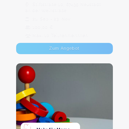
Stiftstraße 10, 67435 Neustadt
an der Weinstraße
21. Sep - 23. Nov
100,00 €
Max. 10 TeilnehmerInnen
Zum Angebot