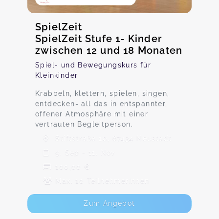
SpielZeit
SpielZeit Stufe 1- Kinder
zwischen 12 und 18 Monaten
Spiel- und Bewegungskurs für
Kleinkinder
Krabbeln, klettern, spielen, singen,
entdecken- all das in entspannter,
offener Atmosphäre mit einer
vertrauten Begleitperson.
Stiftstraße 10, 67434 Neustadt
9. Sep - 11. Nov
100,00 €
Max. 10 TeilnehmerInnen
Zum Angebot