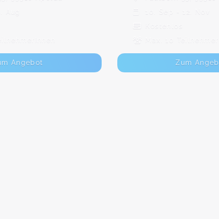
3. Aug
10. Sep - 12. Nov
Kostenlos
eilnehmerInnen
Max. 10 Teilnehmer
um Angebot
Zum Angeb