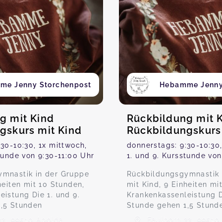
me Jenny Storchenpost
Hebamme Jenny
g mit Kind
Rückbildung mit 
gskurs mit Kind
Rückbildungskurs
30-10:30, 1x mittwoch,
donnerstags: 9:30-10:30,
tunde von 9:30-11:00 Uhr
1. und 9. Kursstunde von
mnastik in der Gruppe
Rückbildungsgymnastik 
heiten mit 10 Stunden,
mit Kind, 9 Einheiten mi
eistung Die 1. und 9.
Krankenkassenleistung D
,5 Stunden
Stunde gehen 1,5 Stund
33, 99510 Apolda
Faulborn 33, 99510