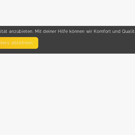
tät anzubieten. Mit deiner Hilfe können wir Komfort und Quali
okies ablehnen
SEITEN
WEITERFÜHRENDE LINKS
FAQ
Hilfe