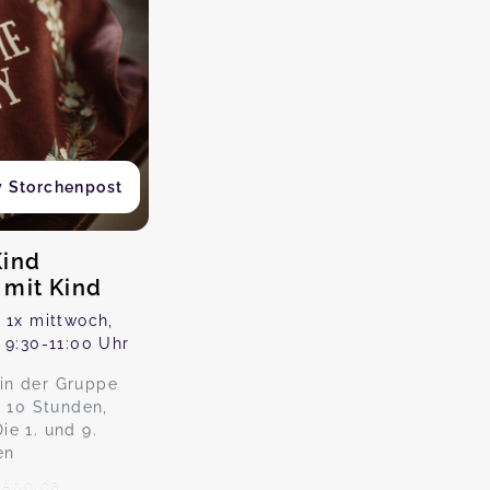
 Storchenpost
Kind
 mit Kind
 1x mittwoch,
 9:30-11:00 Uhr
in der Gruppe
t 10 Stunden,
ie 1. und 9.
en
 Apolda