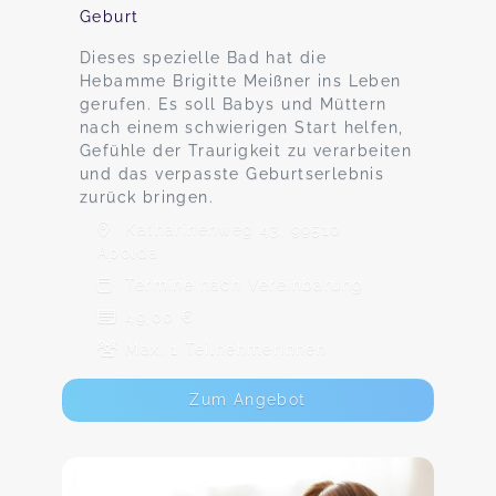
Geburt
Dieses spezielle Bad hat die
Hebamme Brigitte Meißner ins Leben
gerufen. Es soll Babys und Müttern
nach einem schwierigen Start helfen,
Gefühle der Traurigkeit zu verarbeiten
und das verpasste Geburtserlebnis
zurück bringen.
Katharinenweg 43, 99510
Apolda
Termine nach Vereinbarung
49,00 €
Max. 1 TeilnehmerInnen
Zum Angebot