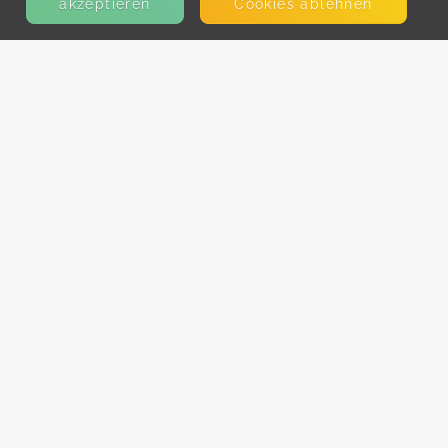
akzeptieren
Cookies ablehnen
KONTAKT
E-Mail
Presse
Facebook
Instagram
MEHR ERFAHREN?
Für AnbieterInnen
Partner-Programm