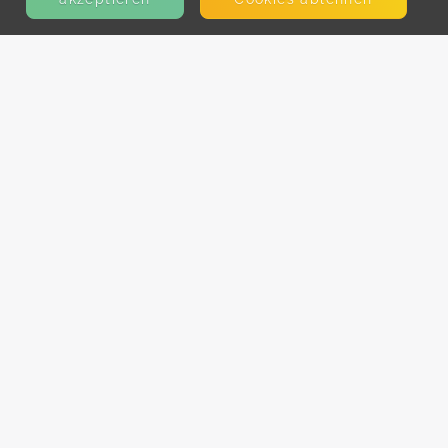
KONTAKT
E-Mail
Presse
Facebook
Instagram
MEHR ERFAHREN?
Für AnbieterInnen
Partner-Programm
Kooperationen