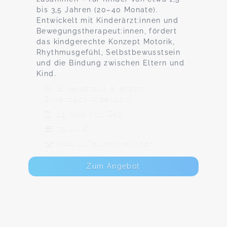
bis 3,5 Jahren (20–40 Monate).
Entwickelt mit Kinderärzt:innen und
Bewegungstherapeut:innen, fördert
das kindgerechte Konzept Motorik,
Rhythmusgefühl, Selbstbewusstsein
und die Bindung zwischen Eltern und
Kind.
Birkenstraße 6, 67677
Enkenbach-Alsenborn
13. Nov - 11. Dez
79,00 €
Max. 11 TeilnehmerInnen
Zum Angebot