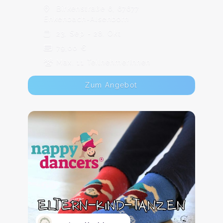
Birkenstraße 6, 67677
Enkenbach-Alsenborn
23. Sep - 28. Okt
79,00 €
Max. 11 TeilnehmerInnen
Zum Angebot