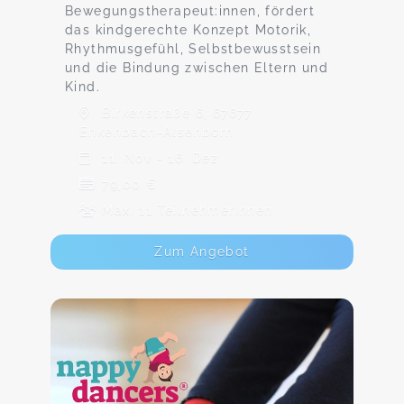
Bewegungstherapeut:innen, fördert
das kindgerechte Konzept Motorik,
Rhythmusgefühl, Selbstbewusstsein
und die Bindung zwischen Eltern und
Kind.
Birkenstraße 6, 67677
Enkenbach-Alsenborn
11. Nov - 16. Dez
79,00 €
Max. 11 TeilnehmerInnen
Zum Angebot