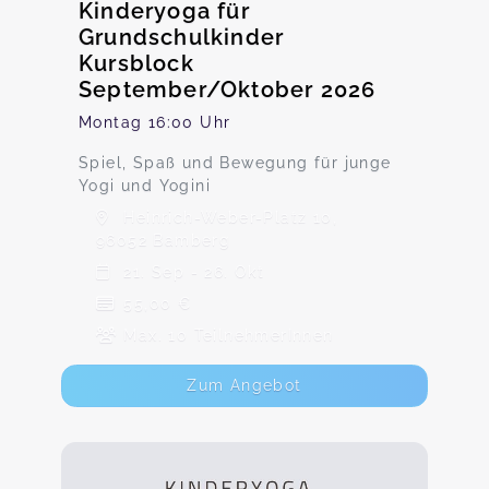
Kinderyoga für
Grundschulkinder
Kursblock
September/Oktober 2026
Montag 16:00 Uhr
Spiel, Spaß und Bewegung für junge
Yogi und Yogini
Heinrich-Weber-Platz 10,
96052 Bamberg
21. Sep - 26. Okt
55,00 €
Max. 10 TeilnehmerInnen
Zum Angebot